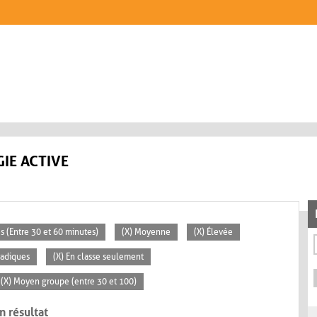
IE ACTIVE
s (Entre 30 et 60 minutes)
(X) Moyenne
(X) Élevée
radiques
(X) En classe seulement
(X) Moyen groupe (entre 30 et 100)
n résultat