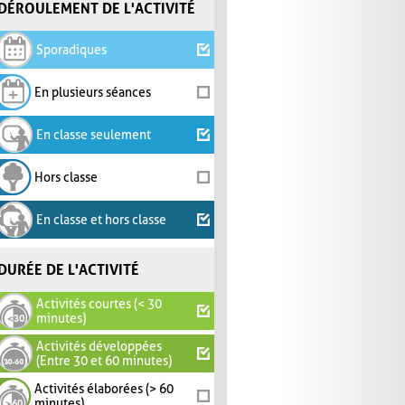
DÉROULEMENT DE L'ACTIVITÉ
Sporadiques
En plusieurs séances
En classe seulement
Hors classe
En classe et hors classe
DURÉE DE L'ACTIVITÉ
Activités courtes (< 30
minutes)
Activités développées
(Entre 30 et 60 minutes)
Activités élaborées (> 60
minutes)