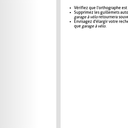
Vérifiez que l'orthographe est
Supprimez les guillemets aut
garage à vélo
retournera souve
Envisagez d'élargir votre rec
que
garage à vélo
.