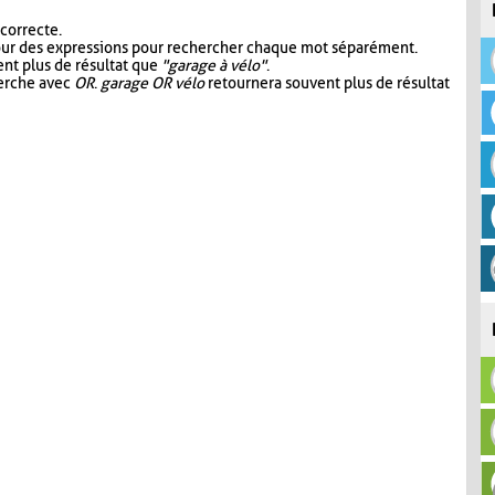
 correcte.
our des expressions pour rechercher chaque mot séparément.
nt plus de résultat que
"garage à vélo"
.
herche avec
OR
.
garage OR vélo
retournera souvent plus de résultat