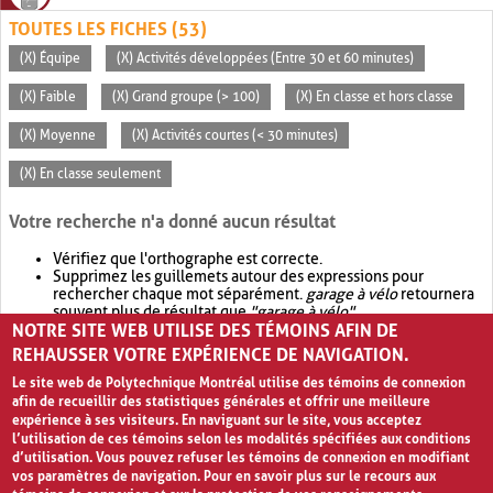
TOUTES LES FICHES (53)
(X) Équipe
(X) Activités développées (Entre 30 et 60 minutes)
(X) Faible
(X) Grand groupe (> 100)
(X) En classe et hors classe
(X) Moyenne
(X) Activités courtes (< 30 minutes)
(X) En classe seulement
Votre recherche n'a donné aucun résultat
Vérifiez que l'orthographe est correcte.
Supprimez les guillemets autour des expressions pour
rechercher chaque mot séparément.
garage à vélo
retournera
souvent plus de résultat que
"garage à vélo"
.
NOTRE SITE WEB UTILISE DES TÉMOINS AFIN DE
Envisagez d'élargir votre recherche avec
OR
.
garage OR vélo
retournera souvent plus de résultat que
garage à vélo
.
REHAUSSER VOTRE EXPÉRIENCE DE NAVIGATION.
Le site web de Polytechnique Montréal utilise des témoins de connexion
afin de recueillir des statistiques générales et offrir une meilleure
expérience à ses visiteurs. En naviguant sur le site, vous acceptez
l’utilisation de ces témoins selon les modalités spécifiées aux conditions
d’utilisation. Vous pouvez refuser les témoins de connexion en modifiant
vos paramètres de navigation. Pour en savoir plus sur le recours aux