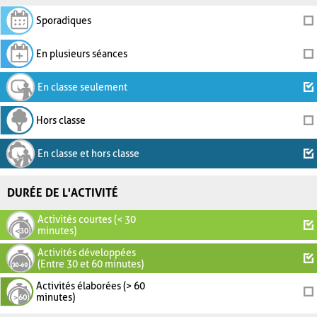
Sporadiques
En plusieurs séances
En classe seulement
Hors classe
En classe et hors classe
DURÉE DE L'ACTIVITÉ
Activités courtes (< 30
minutes)
Activités développées
(Entre 30 et 60 minutes)
Activités élaborées (> 60
minutes)