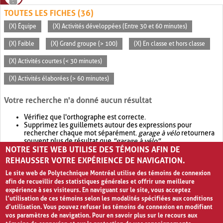
TOUTES LES FICHES (36)
(X) Équipe
(X) Activités développées (Entre 30 et 60 minutes)
(X) Faible
(X) Grand groupe (> 100)
(X) En classe et hors classe
(X) Activités courtes (< 30 minutes)
(X) Activités élaborées (> 60 minutes)
Votre recherche n'a donné aucun résultat
Vérifiez que l'orthographe est correcte.
Supprimez les guillemets autour des expressions pour
rechercher chaque mot séparément.
garage à vélo
retournera
souvent plus de résultat que
"garage à vélo"
.
NOTRE SITE WEB UTILISE DES TÉMOINS AFIN DE
Envisagez d'élargir votre recherche avec
OR
.
garage OR vélo
retournera souvent plus de résultat que
garage à vélo
.
REHAUSSER VOTRE EXPÉRIENCE DE NAVIGATION.
Le site web de Polytechnique Montréal utilise des témoins de connexion
afin de recueillir des statistiques générales et offrir une meilleure
expérience à ses visiteurs. En naviguant sur le site, vous acceptez
l’utilisation de ces témoins selon les modalités spécifiées aux conditions
d’utilisation. Vous pouvez refuser les témoins de connexion en modifiant
vos paramètres de navigation. Pour en savoir plus sur le recours aux