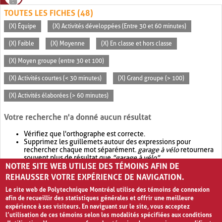
TOUTES LES FICHES (48)
(X) Équipe
(X) Activités développées (Entre 30 et 60 minutes)
(X) Faible
(X) Moyenne
(X) En classe et hors classe
(X) Moyen groupe (entre 30 et 100)
(X) Activités courtes (< 30 minutes)
(X) Grand groupe (> 100)
(X) Activités élaborées (> 60 minutes)
Votre recherche n'a donné aucun résultat
Vérifiez que l'orthographe est correcte.
Supprimez les guillemets autour des expressions pour
rechercher chaque mot séparément.
garage à vélo
retournera
souvent plus de résultat que
"garage à vélo"
.
NOTRE SITE WEB UTILISE DES TÉMOINS AFIN DE
Envisagez d'élargir votre recherche avec
OR
.
garage OR vélo
retournera souvent plus de résultat que
garage à vélo
.
REHAUSSER VOTRE EXPÉRIENCE DE NAVIGATION.
Le site web de Polytechnique Montréal utilise des témoins de connexion
afin de recueillir des statistiques générales et offrir une meilleure
expérience à ses visiteurs. En naviguant sur le site, vous acceptez
l’utilisation de ces témoins selon les modalités spécifiées aux conditions