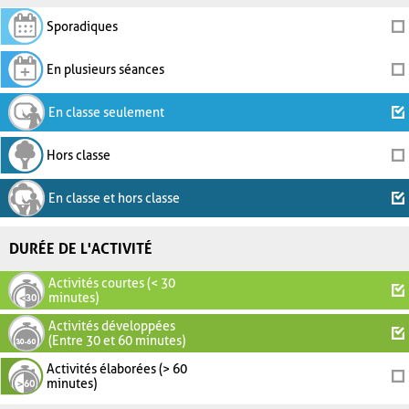
Sporadiques
En plusieurs séances
En classe seulement
Hors classe
En classe et hors classe
DURÉE DE L'ACTIVITÉ
Activités courtes (< 30
minutes)
Activités développées
(Entre 30 et 60 minutes)
Activités élaborées (> 60
minutes)