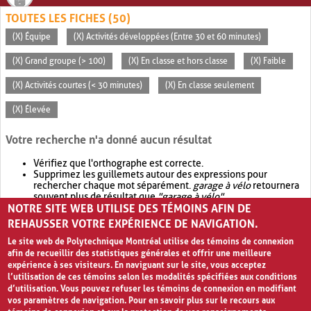
TOUTES LES FICHES (50)
(X) Équipe
(X) Activités développées (Entre 30 et 60 minutes)
(X) Grand groupe (> 100)
(X) En classe et hors classe
(X) Faible
(X) Activités courtes (< 30 minutes)
(X) En classe seulement
(X) Élevée
Votre recherche n'a donné aucun résultat
Vérifiez que l'orthographe est correcte.
Supprimez les guillemets autour des expressions pour
rechercher chaque mot séparément.
garage à vélo
retournera
souvent plus de résultat que
"garage à vélo"
.
NOTRE SITE WEB UTILISE DES TÉMOINS AFIN DE
Envisagez d'élargir votre recherche avec
OR
.
garage OR vélo
retournera souvent plus de résultat que
garage à vélo
.
REHAUSSER VOTRE EXPÉRIENCE DE NAVIGATION.
Le site web de Polytechnique Montréal utilise des témoins de connexion
afin de recueillir des statistiques générales et offrir une meilleure
expérience à ses visiteurs. En naviguant sur le site, vous acceptez
l’utilisation de ces témoins selon les modalités spécifiées aux conditions
d’utilisation. Vous pouvez refuser les témoins de connexion en modifiant
vos paramètres de navigation. Pour en savoir plus sur le recours aux