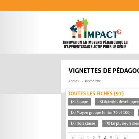
Aller au contenu principal
VIGNETTES DE PÉDAGOG
Accueil
Recherche
TOUTES LES FICHES (97)
(X) Équipe
(X) Activités développée
(X) Moyen groupe (entre 30 et 100)
(X) Hors classe
(X) En plusieurs séa
PAGES
«
‹
1
2
3
4
5
›
»