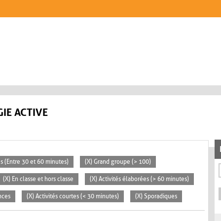
IE ACTIVE
s (Entre 30 et 60 minutes)
(X) Grand groupe (> 100)
(X) En classe et hors classe
(X) Activités élaborées (> 60 minutes)
nces
(X) Activités courtes (< 30 minutes)
(X) Sporadiques