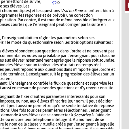
 permettront de suivre,
0
e ses élèves. Les
 choix multiples) et les questions
Vrai ou Faux
se prêtent bien à
 programmer les réponses et de prévoir une correction
lication. Par contre, il est tout de même possible d’intégrer aux
nses courtes que l’enseignant peut corriger par la suite en
i, l’enseignant doit en régler les paramètres selon ses
sir le mode du questionnaire selon les trois options suivantes :
s élèves répondent aux questions dans l’ordre et ne peuvent pas
s commentaires notés au préalable par l’enseignant pour chacune
es aux élèves instantanément après que la réponse soit soumise.
ion des élèves sur un tableau des résultats en temps réel.
ves peuvent répondre aux questions dans n’importe quel ordre et
t de terminer. L’enseignant suit la progression des élèves sur un
ps réel.
nt : L’enseignant contrôle le flux de questions et supervise les
t aussi en mesure de passer des questions et d’y revenir ensuite.
seignant de fixer d’autres paramètres intéressants pour son
mposer, ou non, aux élèves d’inscrire leur nom, il peut décider
n, et il peut aussi ne permettre qu’une seule tentative de réponse
tions. Une fois tous ces paramètres sélectionnés, l’enseignant
t demande à ses élèves de se connecter à
Socrative
à l’aide de
lette ou encore leur téléphone intelligent. Au moment de se
re le nom de la classe virtuelle créée par l’enseignant à laquelle
ndant que les élèves remplissent le questionnaire, il est possible