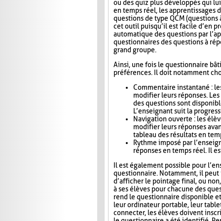
ou des quiz plus développés qui lui
en temps réel, les apprentissages d
questions de type QCM (questions à
cet outil puisqu’il est facile d’en
automatique des questions par l’app
questionnaires des questions à répo
grand groupe.
Ainsi, une fois le questionnaire bât
préférences. Il doit notamment choi
Commentaire instantané : le
modifier leurs réponses. Le
des questions sont disponibl
L’enseignant suit la progress
Navigation ouverte : les élè
modifier leurs réponses avan
tableau des résultats en tem
Rythme imposé par l’enseigna
réponses en temps réel. Il es
Il est également possible pour l’en
questionnaire. Notamment, il peut i
d’afficher le pointage final, ou no
à ses élèves pour chacune des ques
rend le questionnaire disponible e
leur ordinateur portable, leur tab
connecter, les élèves doivent inscri
le questionnaire a été identifié. Pe