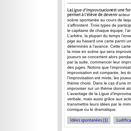
La
Ligue d’improvisation
est une fo
permet à l’élève de devenir
acteur
scène spontanée au cours de laqu
s’affrontent. Trois types de partici
le capitaine de chaque équipe, l’arb
L’arbitre, la plupart du temps l’ens
pige au hasard une carte parmi u
déterminés à l’avance. Cette carte 
la mise en scène qui sera improvis
joueurs se concertent alors penda
par la suite, commencer leur improv
des juges. Notons que l’improvisa
improvisation est comparée, les 
l’improvisation est mixte, les jou
thème choisi. Dans le cas d’une im
improviser sur un thème donné alor
L’avantage de la
Ligue d’improvisa
verbale, mais aussi grâce aux act
transmettre leurs idées par le mime
comique ou le dramatique.
Idées spontanées (3)
Ludifica