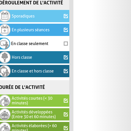
DÉROULEMENT DE L'ACTIVITÉ
Sporadiques
En plusieurs séances
En classe seulement
Hors classe
En classe et hors classe
DURÉE DE L'ACTIVITÉ
Activités courtes (< 30
minutes)
Activités développées
(Entre 30 et 60 minutes)
Activités élaborées (> 60
minutes)