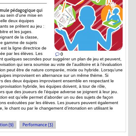
rmule pédagogique qui
 au sein d’une mise en
elle deux équipes
pants se prêtent au jeu :
itre et les juges.
eignant de la classe,
ne gamme de sujets
est la ligne directrice de
ée par les élèves. Les
0
nt quelques secondes pour suggérer un plan de jeu et peuvent,
isation qui sera soumise au vote de l’auditoire et à l’évaluation
tion peut être de nature comparée, mixte ou hybride. Lorsqu’une
équipes improvisent en alternance sur un même thème. Si
eurs des deux équipes improvisent ensemble en respectant le
provisation hybride, les équipes doivent, à tour de rôle,
s que des joueurs de l’équipe adverse se joignent à leur jeu.
tion
est qu’elle permet d’aborder un ou des sujets de façon
ions
exécutées par les élèves. Les joueurs peuvent également
, le chant ou par le changement d’intonation en utilisant le
tion (9)
Performance (3)