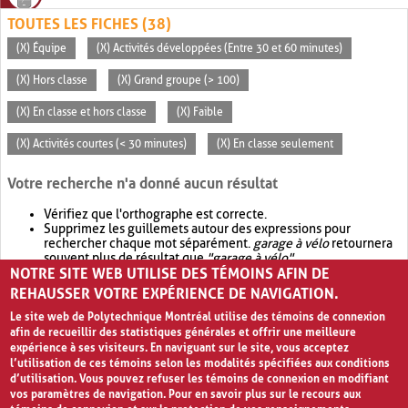
TOUTES LES FICHES (38)
(X) Équipe
(X) Activités développées (Entre 30 et 60 minutes)
(X) Hors classe
(X) Grand groupe (> 100)
(X) En classe et hors classe
(X) Faible
(X) Activités courtes (< 30 minutes)
(X) En classe seulement
Votre recherche n'a donné aucun résultat
Vérifiez que l'orthographe est correcte.
Supprimez les guillemets autour des expressions pour
rechercher chaque mot séparément.
garage à vélo
retournera
souvent plus de résultat que
"garage à vélo"
.
NOTRE SITE WEB UTILISE DES TÉMOINS AFIN DE
Envisagez d'élargir votre recherche avec
OR
.
garage OR vélo
retournera souvent plus de résultat que
garage à vélo
.
REHAUSSER VOTRE EXPÉRIENCE DE NAVIGATION.
Le site web de Polytechnique Montréal utilise des témoins de connexion
afin de recueillir des statistiques générales et offrir une meilleure
expérience à ses visiteurs. En naviguant sur le site, vous acceptez
l’utilisation de ces témoins selon les modalités spécifiées aux conditions
d’utilisation. Vous pouvez refuser les témoins de connexion en modifiant
vos paramètres de navigation. Pour en savoir plus sur le recours aux