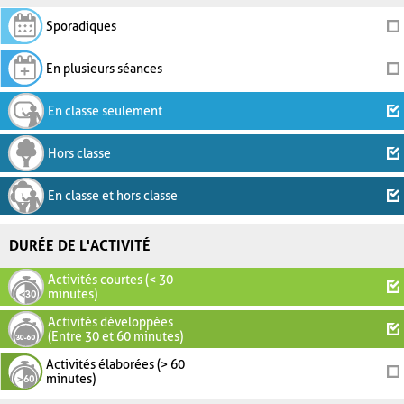
Sporadiques
En plusieurs séances
En classe seulement
Hors classe
En classe et hors classe
DURÉE DE L'ACTIVITÉ
Activités courtes (< 30
minutes)
Activités développées
(Entre 30 et 60 minutes)
Activités élaborées (> 60
minutes)