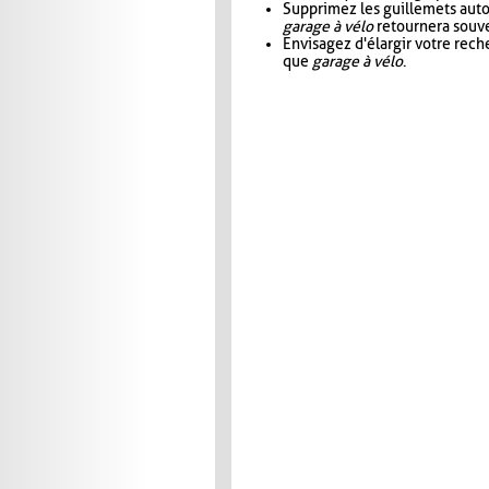
Supprimez les guillemets aut
garage à vélo
retournera souve
Envisagez d'élargir votre rec
que
garage à vélo
.