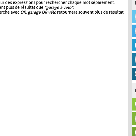
our des expressions pour rechercher chaque mot séparément.
nt plus de résultat que
"garage à vélo"
.
herche avec
OR
.
garage OR vélo
retournera souvent plus de résultat