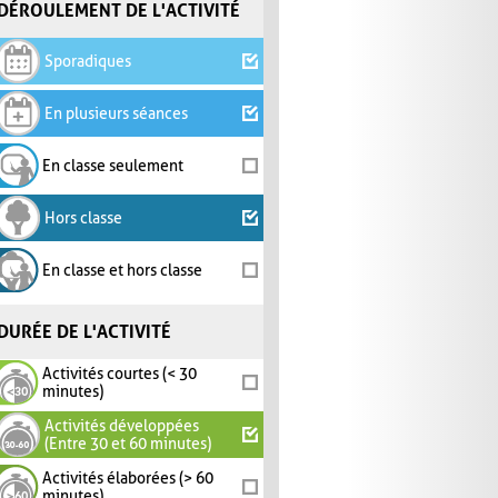
DÉROULEMENT DE L'ACTIVITÉ
Sporadiques
En plusieurs séances
En classe seulement
Hors classe
En classe et hors classe
DURÉE DE L'ACTIVITÉ
Activités courtes (< 30
minutes)
Activités développées
(Entre 30 et 60 minutes)
Activités élaborées (> 60
minutes)