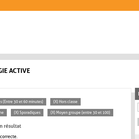
IE ACTIVE
s (Entre 30 et 60 minutes)
(X) Hors classe
ne
(X) Sporadiques
(X) Moyen groupe (entre 30 et 100)
n résultat
 correcte.