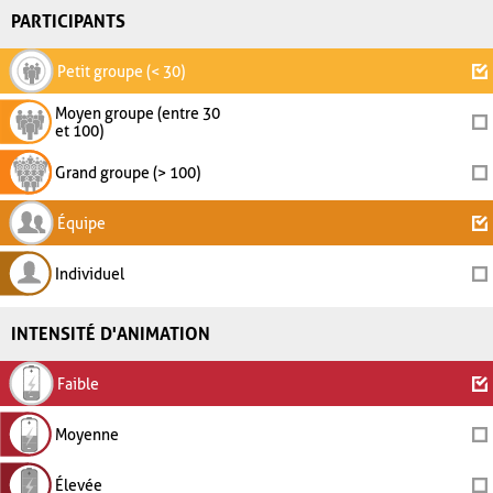
PARTICIPANTS
Petit groupe (< 30)
Moyen groupe (entre 30
et 100)
Grand groupe (> 100)
Équipe
Individuel
INTENSITÉ D'ANIMATION
Faible
Moyenne
Élevée