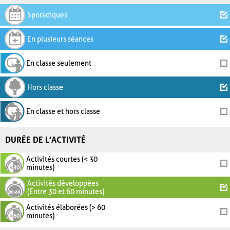
Sporadiques
En plusieurs séances
En classe seulement
Hors classe
En classe et hors classe
DURÉE DE L'ACTIVITÉ
Activités courtes (< 30
minutes)
Activités développées
(Entre 30 et 60 minutes)
Activités élaborées (> 60
minutes)