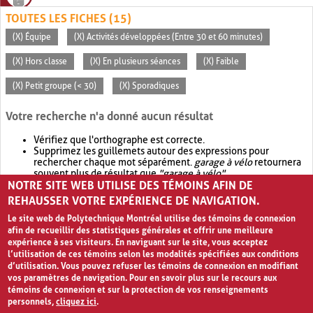
TOUTES LES FICHES (15)
(X) Équipe
(X) Activités développées (Entre 30 et 60 minutes)
(X) Hors classe
(X) En plusieurs séances
(X) Faible
(X) Petit groupe (< 30)
(X) Sporadiques
Votre recherche n'a donné aucun résultat
Vérifiez que l'orthographe est correcte.
Supprimez les guillemets autour des expressions pour
rechercher chaque mot séparément.
garage à vélo
retournera
souvent plus de résultat que
"garage à vélo"
.
NOTRE SITE WEB UTILISE DES TÉMOINS AFIN DE
Envisagez d'élargir votre recherche avec
OR
.
garage OR vélo
retournera souvent plus de résultat que
garage à vélo
.
REHAUSSER VOTRE EXPÉRIENCE DE NAVIGATION.
Le site web de Polytechnique Montréal utilise des témoins de connexion
afin de recueillir des statistiques générales et offrir une meilleure
expérience à ses visiteurs. En naviguant sur le site, vous acceptez
l’utilisation de ces témoins selon les modalités spécifiées aux conditions
d’utilisation. Vous pouvez refuser les témoins de connexion en modifiant
vos paramètres de navigation. Pour en savoir plus sur le recours aux
témoins de connexion et sur la protection de vos renseignements
personnels,
cliquez ici
.
Avis de confidentialité et conditions d’utilisation