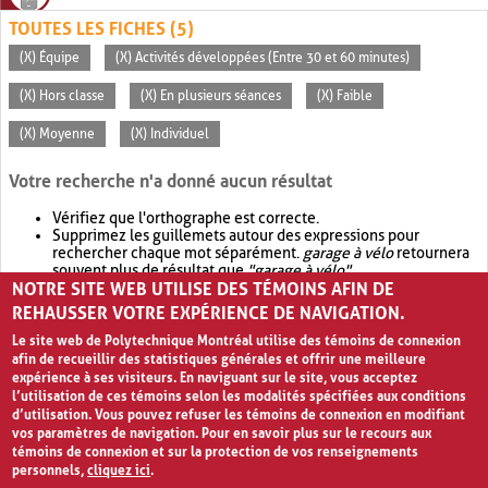
TOUTES LES FICHES (5)
(X) Équipe
(X) Activités développées (Entre 30 et 60 minutes)
(X) Hors classe
(X) En plusieurs séances
(X) Faible
(X) Moyenne
(X) Individuel
Votre recherche n'a donné aucun résultat
Vérifiez que l'orthographe est correcte.
Supprimez les guillemets autour des expressions pour
rechercher chaque mot séparément.
garage à vélo
retournera
souvent plus de résultat que
"garage à vélo"
.
NOTRE SITE WEB UTILISE DES TÉMOINS AFIN DE
Envisagez d'élargir votre recherche avec
OR
.
garage OR vélo
retournera souvent plus de résultat que
garage à vélo
.
REHAUSSER VOTRE EXPÉRIENCE DE NAVIGATION.
Le site web de Polytechnique Montréal utilise des témoins de connexion
afin de recueillir des statistiques générales et offrir une meilleure
expérience à ses visiteurs. En naviguant sur le site, vous acceptez
l’utilisation de ces témoins selon les modalités spécifiées aux conditions
d’utilisation. Vous pouvez refuser les témoins de connexion en modifiant
vos paramètres de navigation. Pour en savoir plus sur le recours aux
témoins de connexion et sur la protection de vos renseignements
personnels,
cliquez ici
.
Avis de confidentialité et conditions d’utilisation