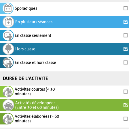
Sporadiques
En plusieurs séances
En classe seulement
Hors classe
En classe et hors classe
DURÉE DE L'ACTIVITÉ
Activités courtes (< 30
minutes)
Activités développées
(Entre 30 et 60 minutes)
Activités élaborées (> 60
minutes)