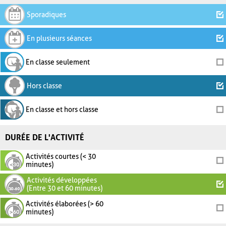
Sporadiques
En plusieurs séances
En classe seulement
Hors classe
En classe et hors classe
DURÉE DE L'ACTIVITÉ
Activités courtes (< 30
minutes)
Activités développées
(Entre 30 et 60 minutes)
Activités élaborées (> 60
minutes)