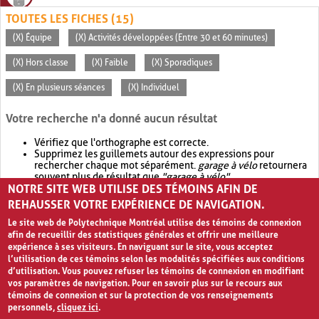
TOUTES LES FICHES (15)
(X) Équipe
(X) Activités développées (Entre 30 et 60 minutes)
(X) Hors classe
(X) Faible
(X) Sporadiques
(X) En plusieurs séances
(X) Individuel
Votre recherche n'a donné aucun résultat
Vérifiez que l'orthographe est correcte.
Supprimez les guillemets autour des expressions pour
rechercher chaque mot séparément.
garage à vélo
retournera
souvent plus de résultat que
"garage à vélo"
.
NOTRE SITE WEB UTILISE DES TÉMOINS AFIN DE
Envisagez d'élargir votre recherche avec
OR
.
garage OR vélo
retournera souvent plus de résultat que
garage à vélo
.
REHAUSSER VOTRE EXPÉRIENCE DE NAVIGATION.
Le site web de Polytechnique Montréal utilise des témoins de connexion
afin de recueillir des statistiques générales et offrir une meilleure
expérience à ses visiteurs. En naviguant sur le site, vous acceptez
l’utilisation de ces témoins selon les modalités spécifiées aux conditions
d’utilisation. Vous pouvez refuser les témoins de connexion en modifiant
vos paramètres de navigation. Pour en savoir plus sur le recours aux
témoins de connexion et sur la protection de vos renseignements
personnels,
cliquez ici
.
Avis de confidentialité et conditions d’utilisation