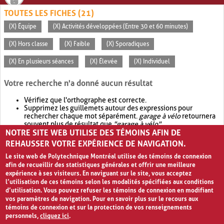
TOUTES LES FICHES (21)
(X) Équipe
(X) Activités développées (Entre 30 et 60 minutes)
(X) Hors classe
(X) Faible
(X) Sporadiques
(X) En plusieurs séances
(X) Élevée
(X) Individuel
Votre recherche n'a donné aucun résultat
Vérifiez que l'orthographe est correcte.
Supprimez les guillemets autour des expressions pour
rechercher chaque mot séparément.
garage à vélo
retournera
souvent plus de résultat que
"garage à vélo"
.
NOTRE SITE WEB UTILISE DES TÉMOINS AFIN DE
Envisagez d'élargir votre recherche avec
OR
.
garage OR vélo
retournera souvent plus de résultat que
garage à vélo
.
REHAUSSER VOTRE EXPÉRIENCE DE NAVIGATION.
Le site web de Polytechnique Montréal utilise des témoins de connexion
afin de recueillir des statistiques générales et offrir une meilleure
expérience à ses visiteurs. En naviguant sur le site, vous acceptez
l’utilisation de ces témoins selon les modalités spécifiées aux conditions
d’utilisation. Vous pouvez refuser les témoins de connexion en modifiant
vos paramètres de navigation. Pour en savoir plus sur le recours aux
témoins de connexion et sur la protection de vos renseignements
personnels,
cliquez ici
.
Avis de confidentialité et conditions d’utilisation