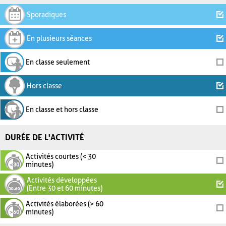
Sporadiques
En plusieurs séances
En classe seulement
Hors classe
En classe et hors classe
DURÉE DE L'ACTIVITÉ
Activités courtes (< 30
minutes)
Activités développées
(Entre 30 et 60 minutes)
Activités élaborées (> 60
minutes)