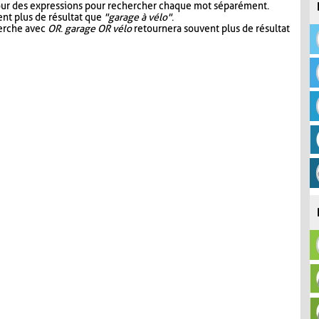
our des expressions pour rechercher chaque mot séparément.
nt plus de résultat que
"garage à vélo"
.
herche avec
OR
.
garage OR vélo
retournera souvent plus de résultat