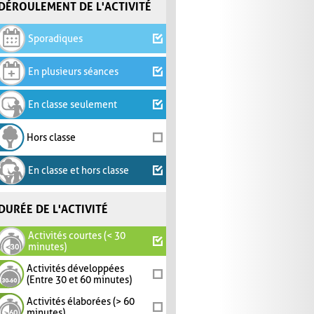
DÉROULEMENT DE L'ACTIVITÉ
Sporadiques
En plusieurs séances
En classe seulement
Hors classe
En classe et hors classe
DURÉE DE L'ACTIVITÉ
Activités courtes (< 30
minutes)
Activités développées
(Entre 30 et 60 minutes)
Activités élaborées (> 60
minutes)