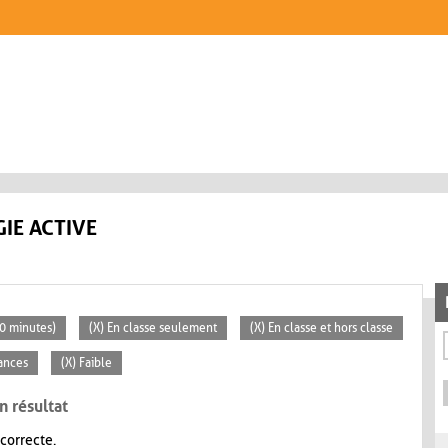
IE ACTIVE
30 minutes)
(X) En classe seulement
(X) En classe et hors classe
éances
(X) Faible
n résultat
 correcte.