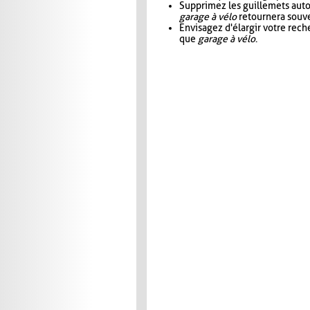
Supprimez les guillemets aut
garage à vélo
retournera souve
Envisagez d'élargir votre rec
que
garage à vélo
.