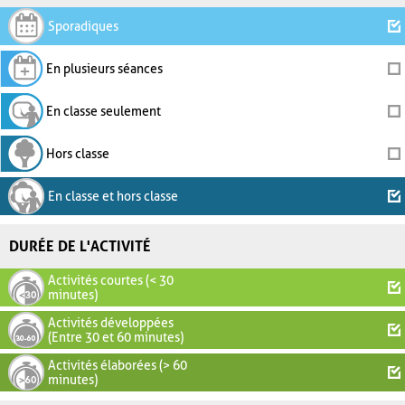
Sporadiques
En plusieurs séances
En classe seulement
Hors classe
En classe et hors classe
DURÉE DE L'ACTIVITÉ
Activités courtes (< 30
minutes)
Activités développées
(Entre 30 et 60 minutes)
Activités élaborées (> 60
minutes)