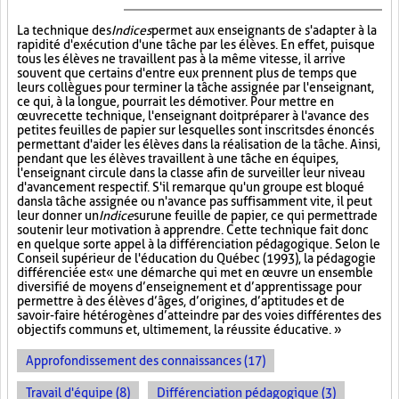
La technique des
Indices
permet aux enseignants de s'adapter à la
rapidité d'exécution d'une tâche par les élèves. En effet, puisque
tous les élèves ne travaillent pas à la même vitesse, il arrive
souvent que certains d'entre eux prennent plus de temps que
leurs collègues pour terminer la tâche assignée par l'enseignant,
ce qui, à la longue, pourrait les démotiver. Pour mettre en
œuvre cette technique, l'enseignant doit préparer à l'avance des
petites feuilles de papier sur lesquelles sont inscrits des énoncés
permettant d'aider les élèves dans la réalisation de la tâche. Ainsi,
pendant que les élèves travaillent à une tâche en équipes,
l'enseignant circule dans la classe afin de surveiller leur niveau
d'avancement respectif. S'il remarque qu'un groupe est bloqué
dans la tâche assignée ou n'avance pas suffisamment vite, il peut
leur donner un
Indice
sur
une feuille de papier, ce qui permettra de
soutenir leur motivation à apprendre. Cette technique fait donc
en quelque sorte appel à la différenciation pédagogique. Selon le
Conseil supérieur de l'éducation du Québec (1993), la pédagogie
différenciée est « une démarche qui met en œuvre un ensemble
diversifié de moyens d’enseignement et d’apprentissage pour
permettre à des élèves d’âges, d’origines, d’aptitudes et de
savoir-faire hétérogènes d’atteindre par des voies différentes des
objectifs communs et, ultimement, la réussite éducative. »
Approfondissement des connaissances (17)
Travail d'équipe (8)
Différenciation pédagogique (3)