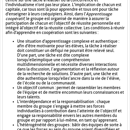
centré sur une tâche à réaliser où la concurrence et
l'individualisme n'ont pas leur place. L'implication de chacun est
capitale, car tous sont là pour apprendre et tous ont pour tâche
d'enseigner à leurs coéquipiers. Ainsi, dans l'
Apprentissage
coopératif
, le groupe est organisé de manière à assurer la
participation de chacun et l'objectif de réussite personnelle est
intégré à l'objectif de la réussite collective. Les conditions à réunir
afin d'apprendre en coopération sont les suivantes :
Une situation d'apprentissage complexe et authentique :
afin d'être motivante pour les élèves, la tâche à réaliser
doit constituer un défi qui ne pourrait être relevé seul.
D'une part, une tâche est dite complexe
lorsqu'elle implique une compréhension
multidimensionnelle et nécessite diverses interactions
dans la discussion, l’argumentation et la réflexion autour
de la recherche de solutions. D'autre part, une tâche est
dite authentique lorsqu'elle s’ancre dans la vie de l’élève,
de l’école ou de la communauté.
Un objectif commun : permet de rassembler les membres
de l'équipe et de mettre en commun leurs connaissances et
leurs talents.
L'interdépendance et la responsabilisation : chaque
membre du groupe s’engage à mettre ses forces
individuelles à contribution dans l’atteinte de l’objectif et
engage sa responsabilité envers les autres membres du
groupe et par rapport à lui-même, en tant qu’apprenant.
L'hétérogénéité des groupes : bâtir des équipes de sorte à
ce que les forces au sein du groupe soient diversifiées et