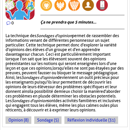
Ça ne prendra que 5 minutes...
0
La technique des
Sondages d'opinion
permet de rassembler des
informations venant de différentes personnes sur un sujet
particulier. Cette technique permet donc d'explorer la variété
d'opinions des élèves d'un groupe et d'en apprendre
davantage sur chacun. Ceci est particulièrement important
lorsque l'on sait que les élèves ont souvent des opinions
préexistantes sur les notions qui seront enseignées lors d'une
leçon et que ces opinions, lorsqu'elles ne sont pas étayées par des
preuves, peuvent fausser ou bloquer le message pédagogique.
Ainsi, les
Sondages d'opinion
deviennent un outil précieux pour
les enseignants puisqu'ils leur permettent de découvrir les
opinions de leurs élèves sur des problèmes spécifiques et leur
donnent ainsi la possibilité de mieux choisir la manière d'aborder
ces problèmes en plus de déterminer les obstacles potentiels.
Les
Sondages d'opinion
sont des activités familières et inclusives
qui engagent tous les élèves, même les plus calmes ou les plus
réticents, à découvrir et à exprimer leurs opinions.
Opinion (8)
Sondage (5)
Réflexion individuelle (31)