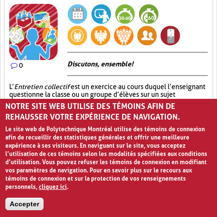
Discutons, ensemble!
0
L’
Entretien collectif
est un exercice au cours duquel l’enseignant
questionne la classe ou un groupe d’élèves sur un sujet
particulier afin de récolter des commentaires, des propositions ou
NOTRE SITE WEB UTILISE DES TÉMOINS AFIN DE
toute autre information qui s’avère utile dans le contexte.
REHAUSSER VOTRE EXPÉRIENCE DE NAVIGATION.
L’activité se déroule en deux étapes. Premièrement, l’enseignant
pose une question en lien avec le sujet étudié en veillant à créer
Le site web de Polytechnique Montréal utilise des témoins de connexion
une ouverture qui consistera en un point de départ à la discussion
afin de recueillir des statistiques générales et offrir une meilleure
qui suivra. Deuxièmement, les élèves répondent à cette question
expérience à ses visiteurs. En naviguant sur le site, vous acceptez
dans un contexte d’échange d’informations. Cette formule
l’utilisation de ces témoins selon les modalités spécifiées aux conditions
pédagogique a l’avantage de permettre aux élèves, d’une part, de
d’utilisation. Vous pouvez refuser les témoins de connexion en modifiant
s’exprimer de manière spontanée pour faire valoir leurs idées
vos paramètres de navigation. Pour en savoir plus sur le recours aux
et d’autre part, d’enrichir leur réflexion grâce aux interventions
témoins de connexion et sur la protection de vos renseignements
des autres.
personnels,
cliquez ici
.
Participation active (6)
Partage (13)
Accepter
Approfondissement des connaissances (17)