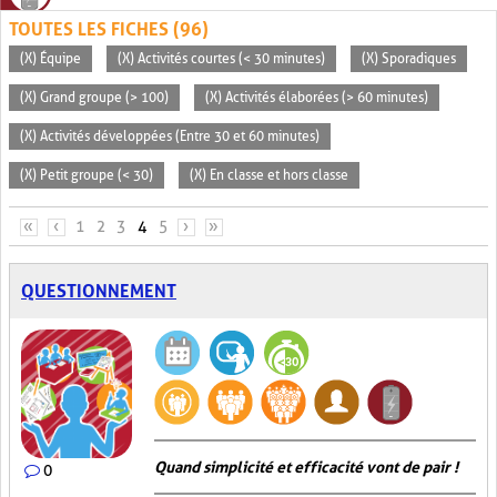
TOUTES LES FICHES (96)
(X) Équipe
(X) Activités courtes (< 30 minutes)
(X) Sporadiques
(X) Grand groupe (> 100)
(X) Activités élaborées (> 60 minutes)
(X) Activités développées (Entre 30 et 60 minutes)
(X) Petit groupe (< 30)
(X) En classe et hors classe
PAGES
«
‹
1
2
3
4
5
›
»
QUESTIONNEMENT
Quand simplicité et efficacité vont de pair !
0