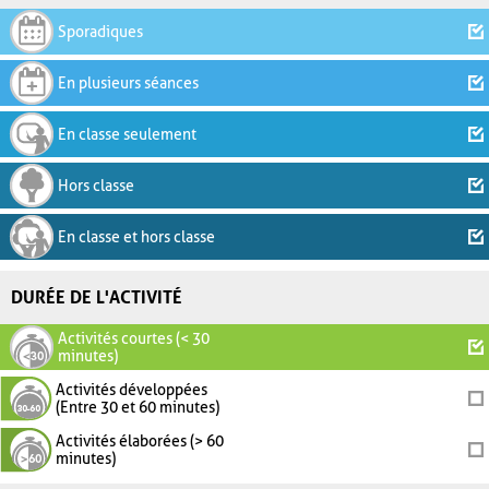
Sporadiques
En plusieurs séances
En classe seulement
Hors classe
En classe et hors classe
DURÉE DE L'ACTIVITÉ
Activités courtes (< 30
minutes)
Activités développées
(Entre 30 et 60 minutes)
Activités élaborées (> 60
minutes)