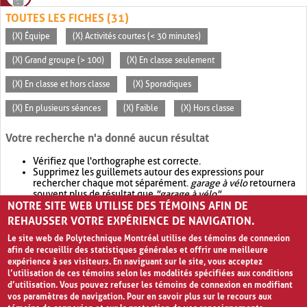
TOUTES LES FICHES (31)
(X) Équipe
(X) Activités courtes (< 30 minutes)
(X) Grand groupe (> 100)
(X) En classe seulement
(X) En classe et hors classe
(X) Sporadiques
(X) En plusieurs séances
(X) Faible
(X) Hors classe
Votre recherche n'a donné aucun résultat
Vérifiez que l'orthographe est correcte.
Supprimez les guillemets autour des expressions pour
rechercher chaque mot séparément.
garage à vélo
retournera
souvent plus de résultat que
"garage à vélo"
.
NOTRE SITE WEB UTILISE DES TÉMOINS AFIN DE
Envisagez d'élargir votre recherche avec
OR
.
garage OR vélo
retournera souvent plus de résultat que
garage à vélo
.
REHAUSSER VOTRE EXPÉRIENCE DE NAVIGATION.
Le site web de Polytechnique Montréal utilise des témoins de connexion
afin de recueillir des statistiques générales et offrir une meilleure
expérience à ses visiteurs. En naviguant sur le site, vous acceptez
l’utilisation de ces témoins selon les modalités spécifiées aux conditions
d’utilisation. Vous pouvez refuser les témoins de connexion en modifiant
vos paramètres de navigation. Pour en savoir plus sur le recours aux