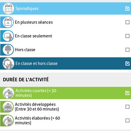
Sporadiques
En plusieurs séances
En classe seulement
Hors classe
En classe et hors classe
DURÉE DE L'ACTIVITÉ
Activités courtes (< 30
minutes)
Activités développées
(Entre 30 et 60 minutes)
Activités élaborées (> 60
minutes)