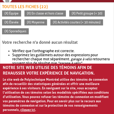
TOUTES LES FICHES (22)
(X) Équipe
(X) En classe et hors classe
(X) Petit groupe (< 30)
(X) Élevée
(X) Moyenne
(X) Activités courtes (< 30 minutes)
(X) Sporadiques
Votre recherche n'a donné aucun résultat
Vérifiez que l'orthographe est correcte.
Supprimez les guillemets autour des expressions pour
rechercher chaque mot séparément.
garage à vélo
retournera
souvent plus de résultat que
"garage à vélo"
.
NOTRE SITE WEB UTILISE DES TÉMOINS AFIN DE
Envisagez d'élargir votre recherche avec
OR
.
garage OR vélo
retournera souvent plus de résultat que
garage à vélo
.
REHAUSSER VOTRE EXPÉRIENCE DE NAVIGATION.
Le site web de Polytechnique Montréal utilise des témoins de connexion
afin de recueillir des statistiques générales et offrir une meilleure
expérience à ses visiteurs. En naviguant sur le site, vous acceptez
l’utilisation de ces témoins selon les modalités spécifiées aux conditions
d’utilisation. Vous pouvez refuser les témoins de connexion en modifiant
vos paramètres de navigation. Pour en savoir plus sur le recours aux
témoins de connexion et sur la protection de vos renseignements
personnels,
cliquez ici
.
Avis de confidentialité et conditions d’utilisation