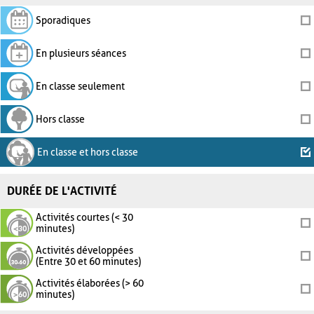
Sporadiques
En plusieurs séances
En classe seulement
Hors classe
En classe et hors classe
DURÉE DE L'ACTIVITÉ
Activités courtes (< 30
minutes)
Activités développées
(Entre 30 et 60 minutes)
Activités élaborées (> 60
minutes)