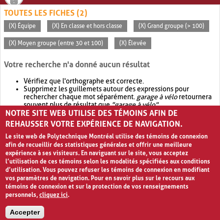
TOUTES LES FICHES (2)
(X) Équipe
(X) En classe et hors classe
(X) Grand groupe (> 100)
(X) Moyen groupe (entre 30 et 100)
(X) Élevée
Votre recherche n'a donné aucun résultat
Vérifiez que l'orthographe est correcte.
Supprimez les guillemets autour des expressions pour
rechercher chaque mot séparément.
garage à vélo
retournera
souvent plus de résultat que
"garage à vélo"
.
NOTRE SITE WEB UTILISE DES TÉMOINS AFIN DE
Envisagez d'élargir votre recherche avec
OR
.
garage OR vélo
retournera souvent plus de résultat que
garage à vélo
.
REHAUSSER VOTRE EXPÉRIENCE DE NAVIGATION.
Le site web de Polytechnique Montréal utilise des témoins de connexion
afin de recueillir des statistiques générales et offrir une meilleure
expérience à ses visiteurs. En naviguant sur le site, vous acceptez
l’utilisation de ces témoins selon les modalités spécifiées aux conditions
d’utilisation. Vous pouvez refuser les témoins de connexion en modifiant
vos paramètres de navigation. Pour en savoir plus sur le recours aux
témoins de connexion et sur la protection de vos renseignements
personnels,
cliquez ici
.
Avis de confidentialité et conditions d’utilisation
Accepter