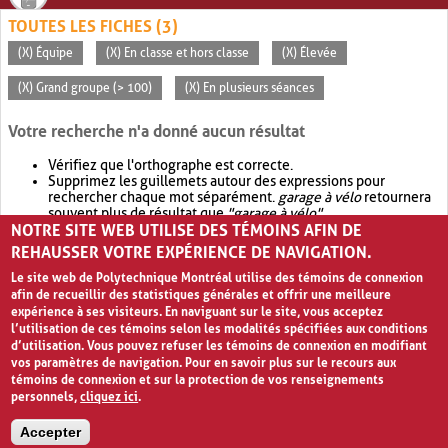
TOUTES LES FICHES (3)
(X) Équipe
(X) En classe et hors classe
(X) Élevée
(X) Grand groupe (> 100)
(X) En plusieurs séances
Votre recherche n'a donné aucun résultat
Vérifiez que l'orthographe est correcte.
Supprimez les guillemets autour des expressions pour
rechercher chaque mot séparément.
garage à vélo
retournera
souvent plus de résultat que
"garage à vélo"
.
NOTRE SITE WEB UTILISE DES TÉMOINS AFIN DE
Envisagez d'élargir votre recherche avec
OR
.
garage OR vélo
retournera souvent plus de résultat que
garage à vélo
.
REHAUSSER VOTRE EXPÉRIENCE DE NAVIGATION.
Le site web de Polytechnique Montréal utilise des témoins de connexion
afin de recueillir des statistiques générales et offrir une meilleure
expérience à ses visiteurs. En naviguant sur le site, vous acceptez
l’utilisation de ces témoins selon les modalités spécifiées aux conditions
d’utilisation. Vous pouvez refuser les témoins de connexion en modifiant
vos paramètres de navigation. Pour en savoir plus sur le recours aux
témoins de connexion et sur la protection de vos renseignements
personnels,
cliquez ici
.
Avis de confidentialité et conditions d’utilisation
Accepter