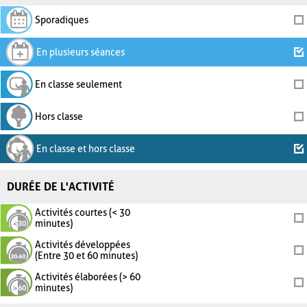
Sporadiques
En plusieurs séances
En classe seulement
Hors classe
En classe et hors classe
DURÉE DE L'ACTIVITÉ
Activités courtes (< 30
minutes)
Activités développées
(Entre 30 et 60 minutes)
Activités élaborées (> 60
minutes)