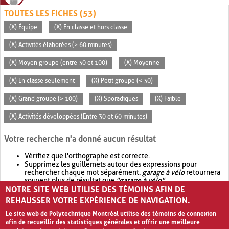
TOUTES LES FICHES (53)
(X) Équipe
(X) En classe et hors classe
(X) Activités élaborées (> 60 minutes)
(X) Moyen groupe (entre 30 et 100)
(X) Moyenne
(X) En classe seulement
(X) Petit groupe (< 30)
(X) Grand groupe (> 100)
(X) Sporadiques
(X) Faible
(X) Activités développées (Entre 30 et 60 minutes)
Votre recherche n'a donné aucun résultat
Vérifiez que l'orthographe est correcte.
Supprimez les guillemets autour des expressions pour
rechercher chaque mot séparément.
garage à vélo
retournera
souvent plus de résultat que
"garage à vélo"
.
NOTRE SITE WEB UTILISE DES TÉMOINS AFIN DE
Envisagez d'élargir votre recherche avec
OR
.
garage OR vélo
retournera souvent plus de résultat que
garage à vélo
.
REHAUSSER VOTRE EXPÉRIENCE DE NAVIGATION.
Le site web de Polytechnique Montréal utilise des témoins de connexion
afin de recueillir des statistiques générales et offrir une meilleure