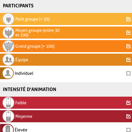
PARTICIPANTS
Petit groupe (< 30)
Moyen groupe (entre 30
et 100)
Grand groupe (> 100)
Équipe
Individuel
INTENSITÉ D'ANIMATION
Faible
Moyenne
Élevée