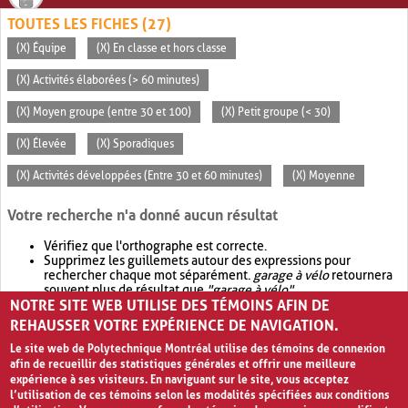
TOUTES LES FICHES (27)
(X) Équipe
(X) En classe et hors classe
(X) Activités élaborées (> 60 minutes)
(X) Moyen groupe (entre 30 et 100)
(X) Petit groupe (< 30)
(X) Élevée
(X) Sporadiques
(X) Activités développées (Entre 30 et 60 minutes)
(X) Moyenne
Votre recherche n'a donné aucun résultat
Vérifiez que l'orthographe est correcte.
Supprimez les guillemets autour des expressions pour
rechercher chaque mot séparément.
garage à vélo
retournera
souvent plus de résultat que
"garage à vélo"
.
NOTRE SITE WEB UTILISE DES TÉMOINS AFIN DE
Envisagez d'élargir votre recherche avec
OR
.
garage OR vélo
retournera souvent plus de résultat que
garage à vélo
.
REHAUSSER VOTRE EXPÉRIENCE DE NAVIGATION.
Le site web de Polytechnique Montréal utilise des témoins de connexion
afin de recueillir des statistiques générales et offrir une meilleure
expérience à ses visiteurs. En naviguant sur le site, vous acceptez
l’utilisation de ces témoins selon les modalités spécifiées aux conditions