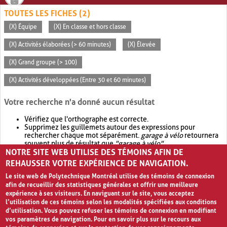
TOUTES LES FICHES (2)
(X) Équipe
(X) En classe et hors classe
(X) Activités élaborées (> 60 minutes)
(X) Élevée
(X) Grand groupe (> 100)
(X) Activités développées (Entre 30 et 60 minutes)
Votre recherche n'a donné aucun résultat
Vérifiez que l'orthographe est correcte.
Supprimez les guillemets autour des expressions pour
rechercher chaque mot séparément.
garage à vélo
retournera
souvent plus de résultat que
"garage à vélo"
.
NOTRE SITE WEB UTILISE DES TÉMOINS AFIN DE
Envisagez d'élargir votre recherche avec
OR
.
garage OR vélo
retournera souvent plus de résultat que
garage à vélo
.
REHAUSSER VOTRE EXPÉRIENCE DE NAVIGATION.
Le site web de Polytechnique Montréal utilise des témoins de connexion
afin de recueillir des statistiques générales et offrir une meilleure
expérience à ses visiteurs. En naviguant sur le site, vous acceptez
l’utilisation de ces témoins selon les modalités spécifiées aux conditions
d’utilisation. Vous pouvez refuser les témoins de connexion en modifiant
vos paramètres de navigation. Pour en savoir plus sur le recours aux