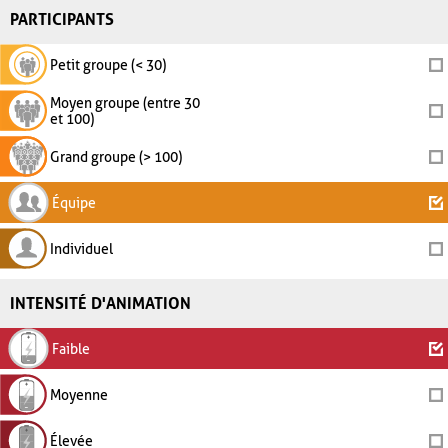
PARTICIPANTS
Petit groupe (< 30)
Moyen groupe (entre 30
et 100)
Grand groupe (> 100)
Équipe
Individuel
INTENSITÉ D'ANIMATION
Faible
Moyenne
Élevée