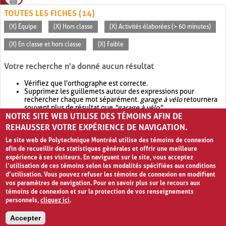
TOUTES LES FICHES (14)
(X) Équipe
(X) Hors classe
(X) Activités élaborées (> 60 minutes)
(X) En classe et hors classe
(X) Faible
Votre recherche n'a donné aucun résultat
Vérifiez que l'orthographe est correcte.
Supprimez les guillemets autour des expressions pour
rechercher chaque mot séparément.
garage à vélo
retournera
souvent plus de résultat que
"garage à vélo"
.
NOTRE SITE WEB UTILISE DES TÉMOINS AFIN DE
Envisagez d'élargir votre recherche avec
OR
.
garage OR vélo
retournera souvent plus de résultat que
garage à vélo
.
REHAUSSER VOTRE EXPÉRIENCE DE NAVIGATION.
Le site web de Polytechnique Montréal utilise des témoins de connexion
afin de recueillir des statistiques générales et offrir une meilleure
expérience à ses visiteurs. En naviguant sur le site, vous acceptez
l’utilisation de ces témoins selon les modalités spécifiées aux conditions
d’utilisation. Vous pouvez refuser les témoins de connexion en modifiant
vos paramètres de navigation. Pour en savoir plus sur le recours aux
témoins de connexion et sur la protection de vos renseignements
personnels,
cliquez ici
.
Avis de confidentialité et conditions d’utilisation
Accepter