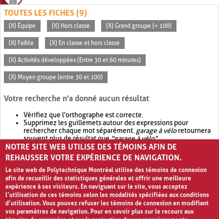
TOUTES LES FICHES (9)
(X) Équipe
(X) Hors classe
(X) Grand groupe (> 100)
(X) Faible
(X) En classe et hors classe
(X) Activités développées (Entre 30 et 60 minutes)
(X) Moyen groupe (entre 30 et 100)
Votre recherche n'a donné aucun résultat
Vérifiez que l'orthographe est correcte.
Supprimez les guillemets autour des expressions pour
rechercher chaque mot séparément.
garage à vélo
retournera
souvent plus de résultat que
"garage à vélo"
.
NOTRE SITE WEB UTILISE DES TÉMOINS AFIN DE
Envisagez d'élargir votre recherche avec
OR
.
garage OR vélo
retournera souvent plus de résultat que
garage à vélo
.
REHAUSSER VOTRE EXPÉRIENCE DE NAVIGATION.
Le site web de Polytechnique Montréal utilise des témoins de connexion
afin de recueillir des statistiques générales et offrir une meilleure
expérience à ses visiteurs. En naviguant sur le site, vous acceptez
l’utilisation de ces témoins selon les modalités spécifiées aux conditions
d’utilisation. Vous pouvez refuser les témoins de connexion en modifiant
vos paramètres de navigation. Pour en savoir plus sur le recours aux