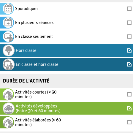
Sporadiques
En plusieurs séances
En classe seulement
Hors classe
En classe et hors classe
DURÉE DE L'ACTIVITÉ
Activités courtes (< 30
minutes)
Activités développées
(Entre 30 et 60 minutes)
Activités élaborées (> 60
minutes)