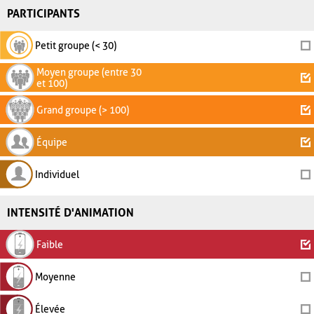
PARTICIPANTS
Petit groupe (< 30)
Moyen groupe (entre 30
et 100)
Grand groupe (> 100)
Équipe
Individuel
INTENSITÉ D'ANIMATION
Faible
Moyenne
Élevée