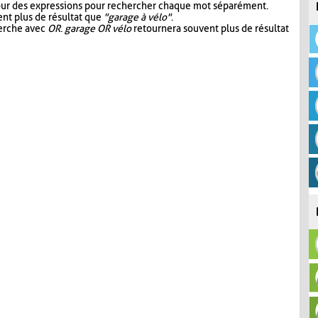
our des expressions pour rechercher chaque mot séparément.
nt plus de résultat que
"garage à vélo"
.
herche avec
OR
.
garage OR vélo
retournera souvent plus de résultat