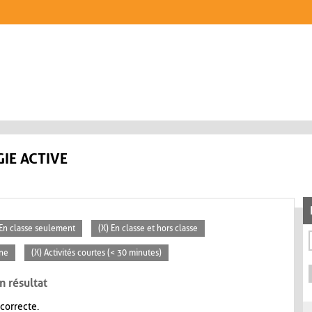
IE ACTIVE
 En classe seulement
(X) En classe et hors classe
ne
(X) Activités courtes (< 30 minutes)
n résultat
 correcte.