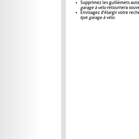
Supprimez les guillemets aut
garage à vélo
retournera souve
Envisagez d'élargir votre rec
que
garage à vélo
.