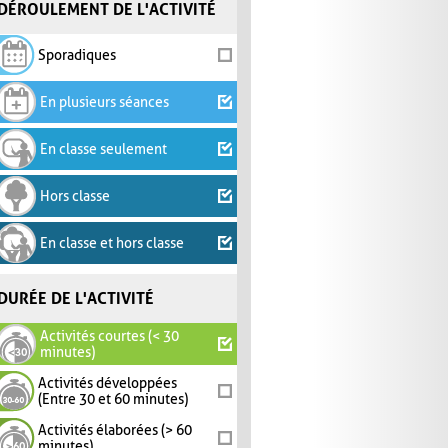
DÉROULEMENT DE L'ACTIVITÉ
Sporadiques
En plusieurs séances
En classe seulement
Hors classe
En classe et hors classe
DURÉE DE L'ACTIVITÉ
Activités courtes (< 30
minutes)
Activités développées
(Entre 30 et 60 minutes)
Activités élaborées (> 60
minutes)