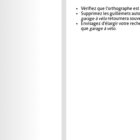
Vérifiez que l'orthographe est
Supprimez les guillemets aut
garage à vélo
retournera souve
Envisagez d'élargir votre rec
que
garage à vélo
.