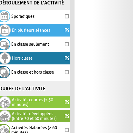
DÉROULEMENT DE L'ACTIVITÉ
Sporadiques
En plusieurs séances
En classe seulement
Hors classe
En classe et hors classe
DURÉE DE L'ACTIVITÉ
Activités courtes (< 30
minutes)
Activités développées
(Entre 30 et 60 minutes)
Activités élaborées (> 60
minutes)