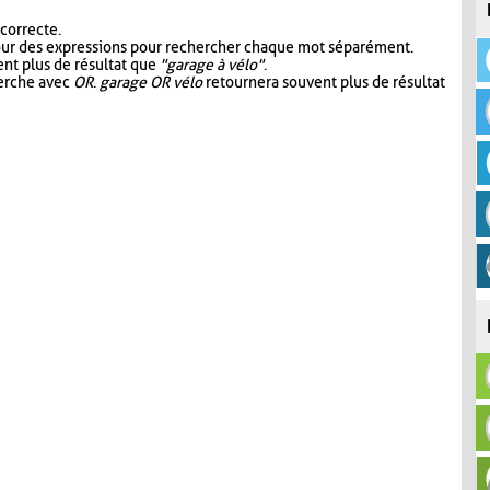
 correcte.
our des expressions pour rechercher chaque mot séparément.
nt plus de résultat que
"garage à vélo"
.
herche avec
OR
.
garage OR vélo
retournera souvent plus de résultat