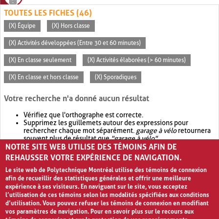
TOUTES LES FICHES (46)
(X) Équipe
(X) Hors classe
(X) Activités développées (Entre 30 et 60 minutes)
(X) En classe seulement
(X) Activités élaborées (> 60 minutes)
(X) En classe et hors classe
(X) Sporadiques
Votre recherche n'a donné aucun résultat
Vérifiez que l'orthographe est correcte.
Supprimez les guillemets autour des expressions pour
rechercher chaque mot séparément.
garage à vélo
retournera
souvent plus de résultat que
"garage à vélo"
.
NOTRE SITE WEB UTILISE DES TÉMOINS AFIN DE
Envisagez d'élargir votre recherche avec
OR
.
garage OR vélo
retournera souvent plus de résultat que
garage à vélo
.
REHAUSSER VOTRE EXPÉRIENCE DE NAVIGATION.
Le site web de Polytechnique Montréal utilise des témoins de connexion
afin de recueillir des statistiques générales et offrir une meilleure
expérience à ses visiteurs. En naviguant sur le site, vous acceptez
l’utilisation de ces témoins selon les modalités spécifiées aux conditions
d’utilisation. Vous pouvez refuser les témoins de connexion en modifiant
vos paramètres de navigation. Pour en savoir plus sur le recours aux