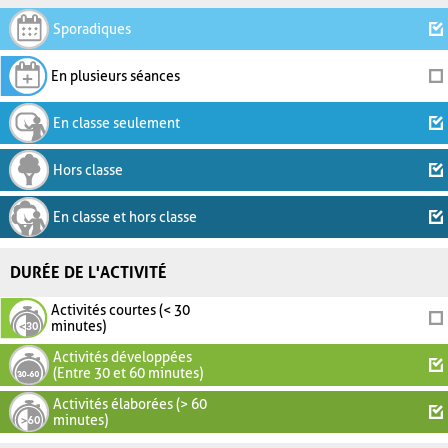
Sporadiques
En plusieurs séances
En classe seulement
Hors classe
En classe et hors classe
DURÉE DE L'ACTIVITÉ
Activités courtes (< 30
minutes)
Activités développées
(Entre 30 et 60 minutes)
Activités élaborées (> 60
minutes)