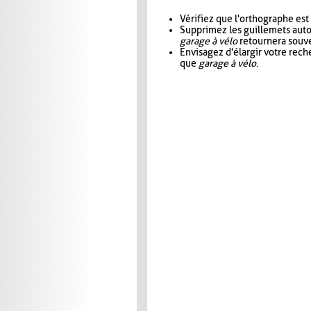
Vérifiez que l'orthographe est
Supprimez les guillemets aut
garage à vélo
retournera souve
Envisagez d'élargir votre rec
que
garage à vélo
.