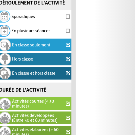
DÉROULEMENT DE L'ACTIVITÉ
Sporadiques
En plusieurs séances
En classe seulement
Hors classe
En classe et hors classe
DURÉE DE L'ACTIVITÉ
Activités courtes (< 30
minutes)
Activités développées
(Entre 30 et 60 minutes)
Activités élaborées (> 60
minutes)