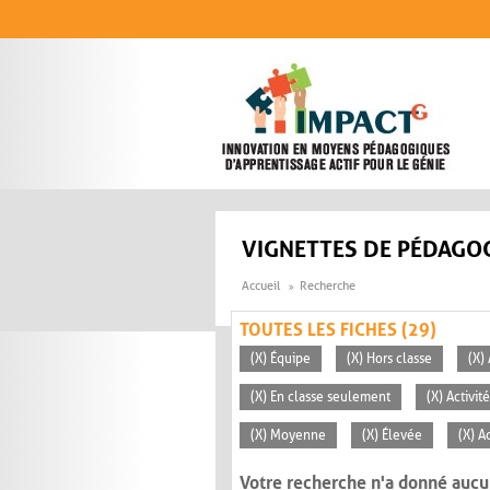
Aller au contenu principal
VIGNETTES DE PÉDAGOG
Accueil
Recherche
TOUTES LES FICHES (29)
(X) Équipe
(X) Hors classe
(X)
(X) En classe seulement
(X) Activi
(X) Moyenne
(X) Élevée
(X) A
Votre recherche n'a donné aucu