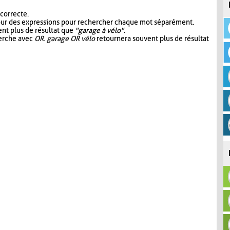
 correcte.
our des expressions pour rechercher chaque mot séparément.
nt plus de résultat que
"garage à vélo"
.
herche avec
OR
.
garage OR vélo
retournera souvent plus de résultat