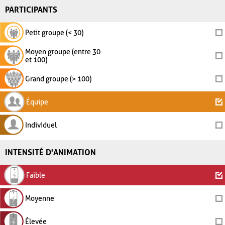
PARTICIPANTS
Petit groupe (< 30)
Moyen groupe (entre 30
et 100)
Grand groupe (> 100)
Équipe
Individuel
INTENSITÉ D'ANIMATION
Faible
Moyenne
Élevée