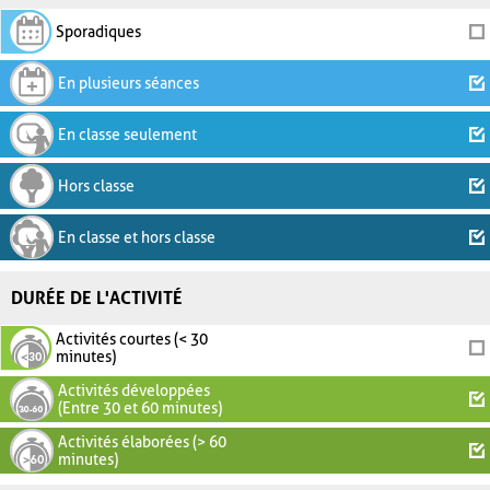
Sporadiques
En plusieurs séances
En classe seulement
Hors classe
En classe et hors classe
DURÉE DE L'ACTIVITÉ
Activités courtes (< 30
minutes)
Activités développées
(Entre 30 et 60 minutes)
Activités élaborées (> 60
minutes)