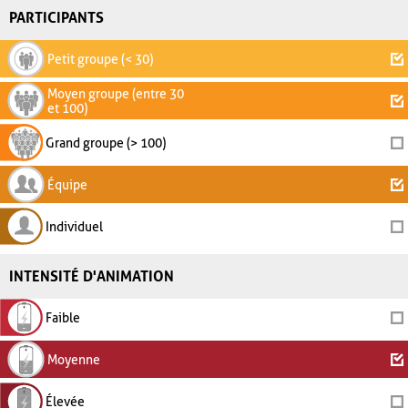
PARTICIPANTS
Petit groupe (< 30)
Moyen groupe (entre 30
et 100)
Grand groupe (> 100)
Équipe
Individuel
INTENSITÉ D'ANIMATION
Faible
Moyenne
Élevée