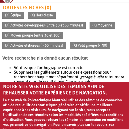
TOUTES LES FICHES (0)
(X) Équipe
(X) Hors classe
(X) Activités développées (Entre 30 et 60 minutes)
(X) Moyenne
(X) Moyen groupe (entre 30 et 100)
(X) Activités élaborées (> 60 minutes)
(X) Petit groupe (< 30)
Votre recherche n'a donné aucun résultat
Vérifiez que l'orthographe est correcte.
Supprimez les guillemets autour des expressions pour
rechercher chaque mot séparément.
garage à vélo
retournera
souvent plus de résultat que
"garage à vélo"
.
NOTRE SITE WEB UTILISE DES TÉMOINS AFIN DE
Envisagez d'élargir votre recherche avec
OR
.
garage OR vélo
retournera souvent plus de résultat que
garage à vélo
.
REHAUSSER VOTRE EXPÉRIENCE DE NAVIGATION.
Le site web de Polytechnique Montréal utilise des témoins de connexion
afin de recueillir des statistiques générales et offrir une meilleure
expérience à ses visiteurs. En naviguant sur le site, vous acceptez
l’utilisation de ces témoins selon les modalités spécifiées aux conditions
d’utilisation. Vous pouvez refuser les témoins de connexion en modifiant
vos paramètres de navigation. Pour en savoir plus sur le recours aux