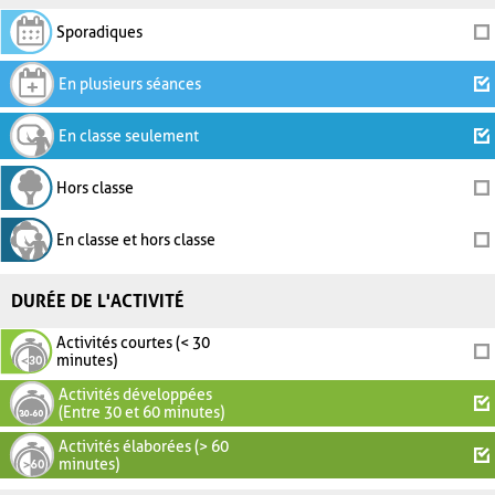
Sporadiques
En plusieurs séances
En classe seulement
Hors classe
En classe et hors classe
DURÉE DE L'ACTIVITÉ
Activités courtes (< 30
minutes)
Activités développées
(Entre 30 et 60 minutes)
Activités élaborées (> 60
minutes)