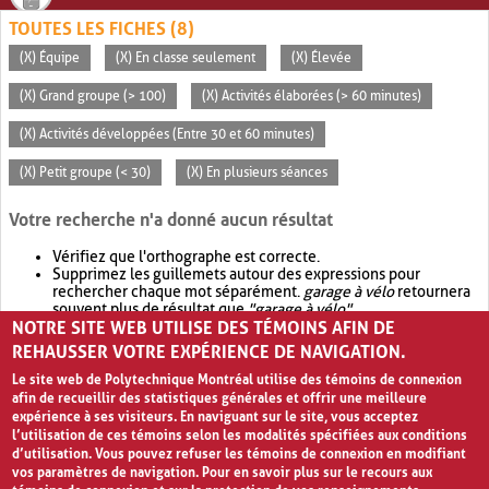
TOUTES LES FICHES (8)
(X) Équipe
(X) En classe seulement
(X) Élevée
(X) Grand groupe (> 100)
(X) Activités élaborées (> 60 minutes)
(X) Activités développées (Entre 30 et 60 minutes)
(X) Petit groupe (< 30)
(X) En plusieurs séances
Votre recherche n'a donné aucun résultat
Vérifiez que l'orthographe est correcte.
Supprimez les guillemets autour des expressions pour
rechercher chaque mot séparément.
garage à vélo
retournera
souvent plus de résultat que
"garage à vélo"
.
NOTRE SITE WEB UTILISE DES TÉMOINS AFIN DE
Envisagez d'élargir votre recherche avec
OR
.
garage OR vélo
retournera souvent plus de résultat que
garage à vélo
.
REHAUSSER VOTRE EXPÉRIENCE DE NAVIGATION.
Le site web de Polytechnique Montréal utilise des témoins de connexion
afin de recueillir des statistiques générales et offrir une meilleure
expérience à ses visiteurs. En naviguant sur le site, vous acceptez
l’utilisation de ces témoins selon les modalités spécifiées aux conditions
d’utilisation. Vous pouvez refuser les témoins de connexion en modifiant
vos paramètres de navigation. Pour en savoir plus sur le recours aux