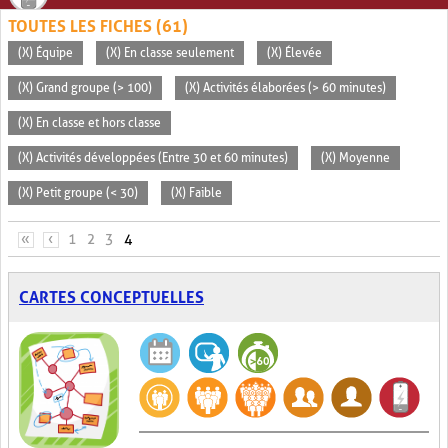
TOUTES LES FICHES (61)
(X) Équipe
(X) En classe seulement
(X) Élevée
(X) Grand groupe (> 100)
(X) Activités élaborées (> 60 minutes)
(X) En classe et hors classe
(X) Activités développées (Entre 30 et 60 minutes)
(X) Moyenne
(X) Petit groupe (< 30)
(X) Faible
PAGES
«
‹
1
2
3
4
CARTES CONCEPTUELLES