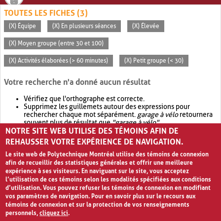
TOUTES LES FICHES (3)
(X) Équipe
(X) En plusieurs séances
(X) Élevée
(X) Moyen groupe (entre 30 et 100)
(X) Activités élaborées (> 60 minutes)
(X) Petit groupe (< 30)
Votre recherche n'a donné aucun résultat
Vérifiez que l'orthographe est correcte.
Supprimez les guillemets autour des expressions pour
rechercher chaque mot séparément.
garage à vélo
retournera
souvent plus de résultat que
"garage à vélo"
.
NOTRE SITE WEB UTILISE DES TÉMOINS AFIN DE
Envisagez d'élargir votre recherche avec
OR
.
garage OR vélo
retournera souvent plus de résultat que
garage à vélo
.
REHAUSSER VOTRE EXPÉRIENCE DE NAVIGATION.
Le site web de Polytechnique Montréal utilise des témoins de connexion
afin de recueillir des statistiques générales et offrir une meilleure
expérience à ses visiteurs. En naviguant sur le site, vous acceptez
l’utilisation de ces témoins selon les modalités spécifiées aux conditions
d’utilisation. Vous pouvez refuser les témoins de connexion en modifiant
vos paramètres de navigation. Pour en savoir plus sur le recours aux
témoins de connexion et sur la protection de vos renseignements
personnels,
cliquez ici
.
Avis de confidentialité et conditions d’utilisation