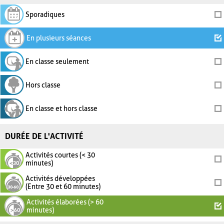
Sporadiques
En plusieurs séances
En classe seulement
Hors classe
En classe et hors classe
DURÉE DE L'ACTIVITÉ
Activités courtes (< 30
minutes)
Activités développées
(Entre 30 et 60 minutes)
Activités élaborées (> 60
minutes)