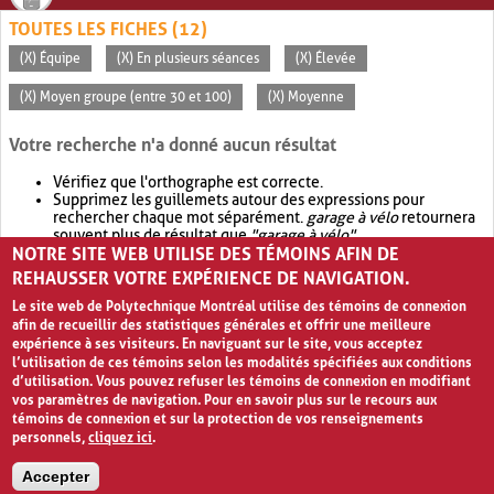
TOUTES LES FICHES (12)
(X) Équipe
(X) En plusieurs séances
(X) Élevée
(X) Moyen groupe (entre 30 et 100)
(X) Moyenne
Votre recherche n'a donné aucun résultat
Vérifiez que l'orthographe est correcte.
Supprimez les guillemets autour des expressions pour
rechercher chaque mot séparément.
garage à vélo
retournera
souvent plus de résultat que
"garage à vélo"
.
NOTRE SITE WEB UTILISE DES TÉMOINS AFIN DE
Envisagez d'élargir votre recherche avec
OR
.
garage OR vélo
retournera souvent plus de résultat que
garage à vélo
.
REHAUSSER VOTRE EXPÉRIENCE DE NAVIGATION.
Le site web de Polytechnique Montréal utilise des témoins de connexion
afin de recueillir des statistiques générales et offrir une meilleure
expérience à ses visiteurs. En naviguant sur le site, vous acceptez
l’utilisation de ces témoins selon les modalités spécifiées aux conditions
d’utilisation. Vous pouvez refuser les témoins de connexion en modifiant
vos paramètres de navigation. Pour en savoir plus sur le recours aux
témoins de connexion et sur la protection de vos renseignements
personnels,
cliquez ici
.
Avis de confidentialité et conditions d’utilisation
Accepter