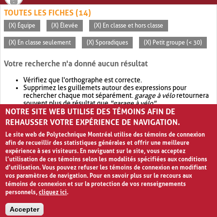
TOUTES LES FICHES (14)
(X) Équipe
(X) Élevée
(X) En classe et hors classe
(X) En classe seulement
(X) Sporadiques
(X) Petit groupe (< 30)
Votre recherche n'a donné aucun résultat
Vérifiez que l'orthographe est correcte.
Supprimez les guillemets autour des expressions pour
rechercher chaque mot séparément.
garage à vélo
retournera
souvent plus de résultat que
"garage à vélo"
.
NOTRE SITE WEB UTILISE DES TÉMOINS AFIN DE
Envisagez d'élargir votre recherche avec
OR
.
garage OR vélo
retournera souvent plus de résultat que
garage à vélo
.
REHAUSSER VOTRE EXPÉRIENCE DE NAVIGATION.
Le site web de Polytechnique Montréal utilise des témoins de connexion
afin de recueillir des statistiques générales et offrir une meilleure
expérience à ses visiteurs. En naviguant sur le site, vous acceptez
l’utilisation de ces témoins selon les modalités spécifiées aux conditions
d’utilisation. Vous pouvez refuser les témoins de connexion en modifiant
vos paramètres de navigation. Pour en savoir plus sur le recours aux
témoins de connexion et sur la protection de vos renseignements
personnels,
cliquez ici
.
Avis de confidentialité et conditions d’utilisation
Accepter