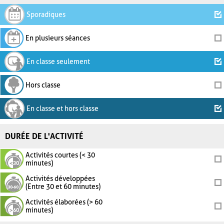
Sporadiques
En plusieurs séances
En classe seulement
Hors classe
En classe et hors classe
DURÉE DE L'ACTIVITÉ
Activités courtes (< 30
minutes)
Activités développées
(Entre 30 et 60 minutes)
Activités élaborées (> 60
minutes)