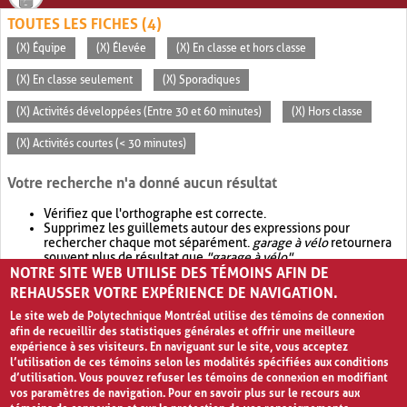
TOUTES LES FICHES (4)
(X) Équipe
(X) Élevée
(X) En classe et hors classe
(X) En classe seulement
(X) Sporadiques
(X) Activités développées (Entre 30 et 60 minutes)
(X) Hors classe
(X) Activités courtes (< 30 minutes)
Votre recherche n'a donné aucun résultat
Vérifiez que l'orthographe est correcte.
Supprimez les guillemets autour des expressions pour
rechercher chaque mot séparément.
garage à vélo
retournera
souvent plus de résultat que
"garage à vélo"
.
NOTRE SITE WEB UTILISE DES TÉMOINS AFIN DE
Envisagez d'élargir votre recherche avec
OR
.
garage OR vélo
retournera souvent plus de résultat que
garage à vélo
.
REHAUSSER VOTRE EXPÉRIENCE DE NAVIGATION.
Le site web de Polytechnique Montréal utilise des témoins de connexion
afin de recueillir des statistiques générales et offrir une meilleure
expérience à ses visiteurs. En naviguant sur le site, vous acceptez
l’utilisation de ces témoins selon les modalités spécifiées aux conditions
d’utilisation. Vous pouvez refuser les témoins de connexion en modifiant
vos paramètres de navigation. Pour en savoir plus sur le recours aux