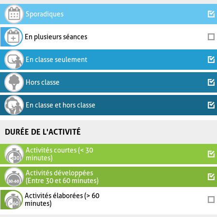
Sporadiques
En plusieurs séances
En classe seulement
Hors classe
En classe et hors classe
DURÉE DE L'ACTIVITÉ
Activités courtes (< 30
minutes)
Activités développées
(Entre 30 et 60 minutes)
Activités élaborées (> 60
minutes)