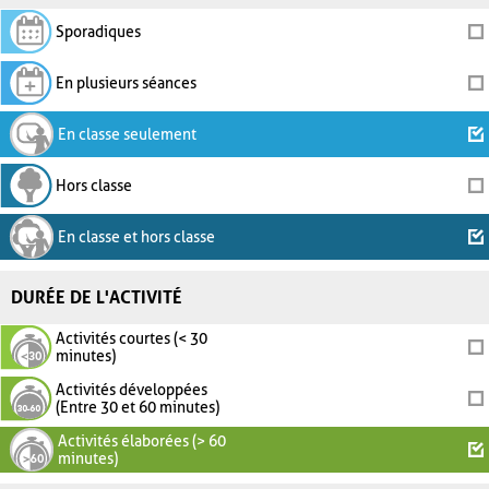
Sporadiques
En plusieurs séances
En classe seulement
Hors classe
En classe et hors classe
DURÉE DE L'ACTIVITÉ
Activités courtes (< 30
minutes)
Activités développées
(Entre 30 et 60 minutes)
Activités élaborées (> 60
minutes)