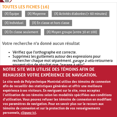
TOUTES LES FICHES (16)
(X) Équipe
(X) Moyenne
(X) Activités élaborées (> 60 minutes)
(X) Individuel
(X) En classe et hors classe
(X) En classe seulement
(X) Moyen groupe (entre 30 et 100)
Votre recherche n'a donné aucun résultat
Vérifiez que l'orthographe est correcte.
Supprimez les guillemets autour des expressions pour
rechercher chaque mot séparément.
garage à vélo
retournera
souvent plus de résultat que
"garage à vélo"
.
NOTRE SITE WEB UTILISE DES TÉMOINS AFIN DE
Envisagez d'élargir votre recherche avec
OR
.
garage OR vélo
retournera souvent plus de résultat que
garage à vélo
.
REHAUSSER VOTRE EXPÉRIENCE DE NAVIGATION.
Le site web de Polytechnique Montréal utilise des témoins de connexion
afin de recueillir des statistiques générales et offrir une meilleure
expérience à ses visiteurs. En naviguant sur le site, vous acceptez
l’utilisation de ces témoins selon les modalités spécifiées aux conditions
d’utilisation. Vous pouvez refuser les témoins de connexion en modifiant
vos paramètres de navigation. Pour en savoir plus sur le recours aux
témoins de connexion et sur la protection de vos renseignements
personnels,
cliquez ici
.
Avis de confidentialité et conditions d’utilisation