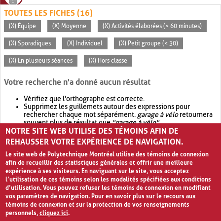
TOUTES LES FICHES (16)
(X) Équipe
(X) Moyenne
(X) Activités élaborées (> 60 minutes)
(X) Sporadiques
(X) Individuel
(X) Petit groupe (< 30)
(X) En plusieurs séances
(X) Hors classe
Votre recherche n'a donné aucun résultat
Vérifiez que l'orthographe est correcte.
Supprimez les guillemets autour des expressions pour
rechercher chaque mot séparément.
garage à vélo
retournera
souvent plus de résultat que
"garage à vélo"
.
NOTRE SITE WEB UTILISE DES TÉMOINS AFIN DE
Envisagez d'élargir votre recherche avec
OR
.
garage OR vélo
retournera souvent plus de résultat que
garage à vélo
.
REHAUSSER VOTRE EXPÉRIENCE DE NAVIGATION.
Le site web de Polytechnique Montréal utilise des témoins de connexion
afin de recueillir des statistiques générales et offrir une meilleure
expérience à ses visiteurs. En naviguant sur le site, vous acceptez
l’utilisation de ces témoins selon les modalités spécifiées aux conditions
d’utilisation. Vous pouvez refuser les témoins de connexion en modifiant
vos paramètres de navigation. Pour en savoir plus sur le recours aux
témoins de connexion et sur la protection de vos renseignements
personnels,
cliquez ici
.
Avis de confidentialité et conditions d’utilisation