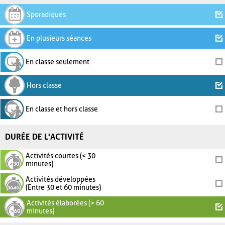
Sporadiques
En plusieurs séances
En classe seulement
Hors classe
En classe et hors classe
DURÉE DE L'ACTIVITÉ
Activités courtes (< 30
minutes)
Activités développées
(Entre 30 et 60 minutes)
Activités élaborées (> 60
minutes)