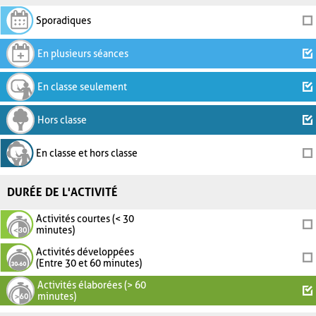
Sporadiques
En plusieurs séances
En classe seulement
Hors classe
En classe et hors classe
DURÉE DE L'ACTIVITÉ
Activités courtes (< 30
minutes)
Activités développées
(Entre 30 et 60 minutes)
Activités élaborées (> 60
minutes)