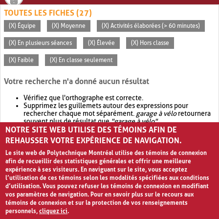
TOUTES LES FICHES (27)
(X) Équipe
(X) Moyenne
(X) Activités élaborées (> 60 minutes)
(X) En plusieurs séances
(X) Élevée
(X) Hors classe
(X) Faible
(X) En classe seulement
Votre recherche n'a donné aucun résultat
Vérifiez que l'orthographe est correcte.
Supprimez les guillemets autour des expressions pour
rechercher chaque mot séparément.
garage à vélo
retournera
souvent plus de résultat que
"garage à vélo"
.
NOTRE SITE WEB UTILISE DES TÉMOINS AFIN DE
Envisagez d'élargir votre recherche avec
OR
.
garage OR vélo
retournera souvent plus de résultat que
garage à vélo
.
REHAUSSER VOTRE EXPÉRIENCE DE NAVIGATION.
Le site web de Polytechnique Montréal utilise des témoins de connexion
afin de recueillir des statistiques générales et offrir une meilleure
expérience à ses visiteurs. En naviguant sur le site, vous acceptez
l’utilisation de ces témoins selon les modalités spécifiées aux conditions
d’utilisation. Vous pouvez refuser les témoins de connexion en modifiant
vos paramètres de navigation. Pour en savoir plus sur le recours aux
témoins de connexion et sur la protection de vos renseignements
personnels,
cliquez ici
.
Avis de confidentialité et conditions d’utilisation