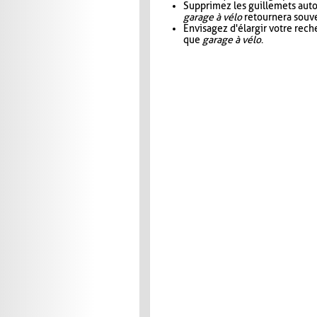
Supprimez les guillemets aut
garage à vélo
retournera souve
Envisagez d'élargir votre rec
que
garage à vélo
.