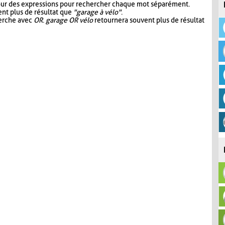
our des expressions pour rechercher chaque mot séparément.
nt plus de résultat que
"garage à vélo"
.
herche avec
OR
.
garage OR vélo
retournera souvent plus de résultat