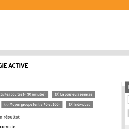
IE ACTIVE
ctivités courtes (< 30 minutes)
(X) En plusieurs séances
(X) Moyen groupe (entre 30 et 100)
(X) Individuel
n résultat
 correcte.