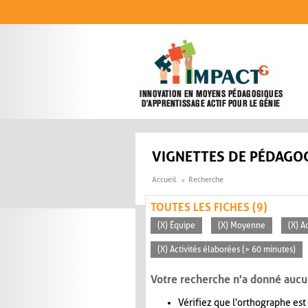
Aller au contenu principal
VIGNETTES DE PÉDAGOG
Accueil
Recherche
TOUTES LES FICHES (9)
(X) Équipe
(X) Moyenne
(X) A
(X) Activités élaborées (> 60 minutes)
Votre recherche n'a donné aucu
Vérifiez que l'orthographe est