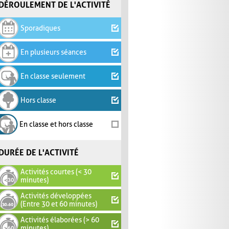
DÉROULEMENT DE L'ACTIVITÉ
Sporadiques
En plusieurs séances
En classe seulement
Hors classe
En classe et hors classe
DURÉE DE L'ACTIVITÉ
Activités courtes (< 30
minutes)
Activités développées
(Entre 30 et 60 minutes)
Activités élaborées (> 60
minutes)