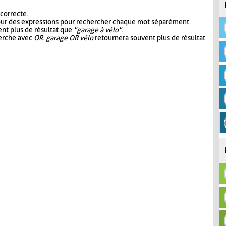
 correcte.
our des expressions pour rechercher chaque mot séparément.
nt plus de résultat que
"garage à vélo"
.
herche avec
OR
.
garage OR vélo
retournera souvent plus de résultat