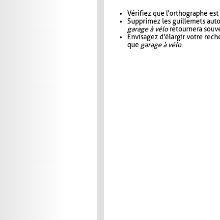
Vérifiez que l'orthographe est
Supprimez les guillemets aut
garage à vélo
retournera souve
Envisagez d'élargir votre rec
que
garage à vélo
.