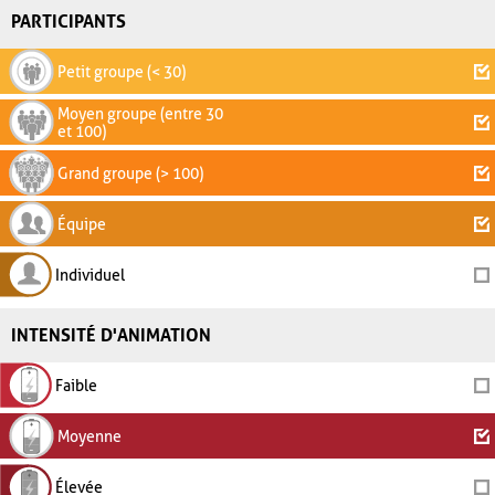
PARTICIPANTS
Petit groupe (< 30)
Moyen groupe (entre 30
et 100)
Grand groupe (> 100)
Équipe
Individuel
INTENSITÉ D'ANIMATION
Faible
Moyenne
Élevée