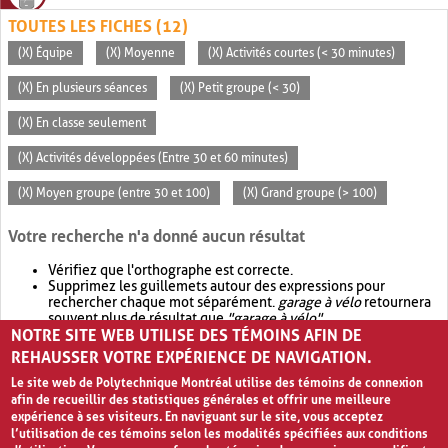
TOUTES LES FICHES (12)
(X) Équipe
(X) Moyenne
(X) Activités courtes (< 30 minutes)
(X) En plusieurs séances
(X) Petit groupe (< 30)
(X) En classe seulement
(X) Activités développées (Entre 30 et 60 minutes)
(X) Moyen groupe (entre 30 et 100)
(X) Grand groupe (> 100)
Votre recherche n'a donné aucun résultat
Vérifiez que l'orthographe est correcte.
Supprimez les guillemets autour des expressions pour
rechercher chaque mot séparément.
garage à vélo
retournera
souvent plus de résultat que
"garage à vélo"
.
NOTRE SITE WEB UTILISE DES TÉMOINS AFIN DE
Envisagez d'élargir votre recherche avec
OR
.
garage OR vélo
retournera souvent plus de résultat que
garage à vélo
.
REHAUSSER VOTRE EXPÉRIENCE DE NAVIGATION.
Le site web de Polytechnique Montréal utilise des témoins de connexion
afin de recueillir des statistiques générales et offrir une meilleure
expérience à ses visiteurs. En naviguant sur le site, vous acceptez
l’utilisation de ces témoins selon les modalités spécifiées aux conditions