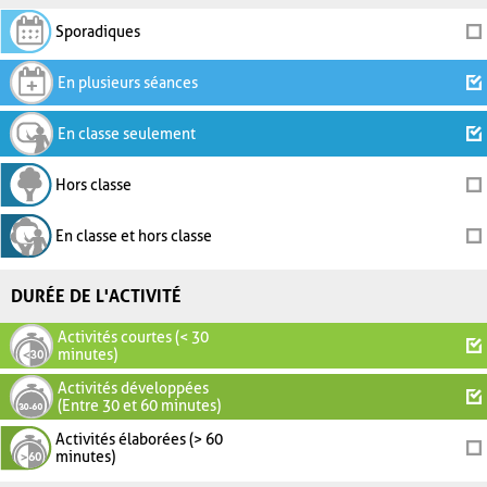
Sporadiques
En plusieurs séances
En classe seulement
Hors classe
En classe et hors classe
DURÉE DE L'ACTIVITÉ
Activités courtes (< 30
minutes)
Activités développées
(Entre 30 et 60 minutes)
Activités élaborées (> 60
minutes)