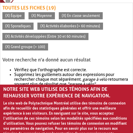
TOUTES LES FICHES (19)
(X) Équipe
(X) Moyenne
(X) En classe seulement
(X) Sporadiques
(X) Activités élaborées (> 60 minutes)
(X) Activités développées (Entre 30 et 60 minutes)
(X) Grand groupe (> 100)
Votre recherche n'a donné aucun résultat
Vérifiez que l'orthographe est correcte.
Supprimez les guillemets autour des expressions pour
rechercher chaque mot séparément.
garage à vélo
retournera
souvent plus de résultat que
"garage à vélo"
.
NOTRE SITE WEB UTILISE DES TÉMOINS AFIN DE
Envisagez d'élargir votre recherche avec
OR
.
garage OR vélo
retournera souvent plus de résultat que
garage à vélo
.
REHAUSSER VOTRE EXPÉRIENCE DE NAVIGATION.
Le site web de Polytechnique Montréal utilise des témoins de connexion
afin de recueillir des statistiques générales et offrir une meilleure
expérience à ses visiteurs. En naviguant sur le site, vous acceptez
l’utilisation de ces témoins selon les modalités spécifiées aux conditions
d’utilisation. Vous pouvez refuser les témoins de connexion en modifiant
vos paramètres de navigation. Pour en savoir plus sur le recours aux