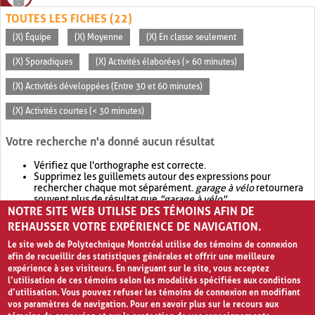
TOUTES LES FICHES (22)
(X) Équipe
(X) Moyenne
(X) En classe seulement
(X) Sporadiques
(X) Activités élaborées (> 60 minutes)
(X) Activités développées (Entre 30 et 60 minutes)
(X) Activités courtes (< 30 minutes)
Votre recherche n'a donné aucun résultat
Vérifiez que l'orthographe est correcte.
Supprimez les guillemets autour des expressions pour
rechercher chaque mot séparément.
garage à vélo
retournera
souvent plus de résultat que
"garage à vélo"
.
NOTRE SITE WEB UTILISE DES TÉMOINS AFIN DE
Envisagez d'élargir votre recherche avec
OR
.
garage OR vélo
retournera souvent plus de résultat que
garage à vélo
.
REHAUSSER VOTRE EXPÉRIENCE DE NAVIGATION.
Le site web de Polytechnique Montréal utilise des témoins de connexion
afin de recueillir des statistiques générales et offrir une meilleure
expérience à ses visiteurs. En naviguant sur le site, vous acceptez
l’utilisation de ces témoins selon les modalités spécifiées aux conditions
d’utilisation. Vous pouvez refuser les témoins de connexion en modifiant
vos paramètres de navigation. Pour en savoir plus sur le recours aux