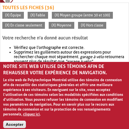
TOUTES LES FICHES (36)
(X) Équipe
(X) Faible
(X) Moyen groupe (entre 30 et 100)
(X) En classe seulement
(X) Moyenne
(X) Hors classe
Votre recherche n'a donné aucun résultat
Vérifiez que l'orthographe est correcte.
Supprimez les guillemets autour des expressions pour
rechercher chaque mot séparément.
garage à vélo
retournera
souvent plus de résultat que
"garage à vélo"
.
NOTRE SITE WEB UTILISE DES TÉMOINS AFIN DE
Envisagez d'élargir votre recherche avec
OR
.
garage OR vélo
retournera souvent plus de résultat que
garage à vélo
.
REHAUSSER VOTRE EXPÉRIENCE DE NAVIGATION.
Le site web de Polytechnique Montréal utilise des témoins de connexion
afin de recueillir des statistiques générales et offrir une meilleure
expérience à ses visiteurs. En naviguant sur le site, vous acceptez
l’utilisation de ces témoins selon les modalités spécifiées aux conditions
d’utilisation. Vous pouvez refuser les témoins de connexion en modifiant
vos paramètres de navigation. Pour en savoir plus sur le recours aux
témoins de connexion et sur la protection de vos renseignements
personnels,
cliquez ici
.
Avis de confidentialité et conditions d’utilisation
Accepter