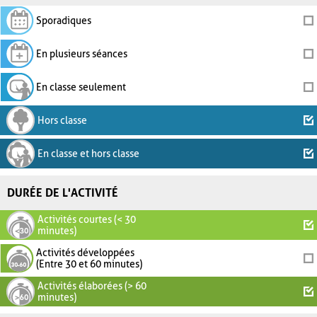
Sporadiques
En plusieurs séances
En classe seulement
Hors classe
En classe et hors classe
DURÉE DE L'ACTIVITÉ
Activités courtes (< 30
minutes)
Activités développées
(Entre 30 et 60 minutes)
Activités élaborées (> 60
minutes)