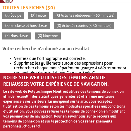
TOUTES LES FICHES (30)
(X) Équipe
(X) Faible
(X) Activités élaborées (> 60 minutes)
(X) En classe et hors classe
(X) Activités courtes (< 30 minutes)
(X) Hors classe
(X) Moyenne
Votre recherche n'a donné aucun résultat
Vérifiez que l'orthographe est correcte.
Supprimez les guillemets autour des expressions pour
rechercher chaque mot séparément.
garage à vélo
retournera
souvent plus de résultat que
"garage à vélo"
.
NOTRE SITE WEB UTILISE DES TÉMOINS AFIN DE
Envisagez d'élargir votre recherche avec
OR
.
garage OR vélo
retournera souvent plus de résultat que
garage à vélo
.
REHAUSSER VOTRE EXPÉRIENCE DE NAVIGATION.
Le site web de Polytechnique Montréal utilise des témoins de connexion
afin de recueillir des statistiques générales et offrir une meilleure
expérience à ses visiteurs. En naviguant sur le site, vous acceptez
l’utilisation de ces témoins selon les modalités spécifiées aux conditions
d’utilisation. Vous pouvez refuser les témoins de connexion en modifiant
vos paramètres de navigation. Pour en savoir plus sur le recours aux
témoins de connexion et sur la protection de vos renseignements
personnels,
cliquez ici
.
Avis de confidentialité et conditions d’utilisation