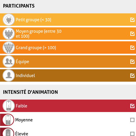
PARTICIPANTS
Petit groupe (< 30)
Moyen groupe (entre 30
et 100)
Grand groupe (> 100)
Équipe
Individuel
INTENSITÉ D'ANIMATION
Faible
Moyenne
Élevée