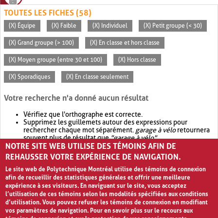
TOUTES LES FICHES (58)
(X) Équipe
(X) Faible
(X) Individuel
(X) Petit groupe (< 30)
(X) Grand groupe (> 100)
(X) En classe et hors classe
(X) Moyen groupe (entre 30 et 100)
(X) Hors classe
(X) Sporadiques
(X) En classe seulement
Votre recherche n'a donné aucun résultat
Vérifiez que l'orthographe est correcte.
Supprimez les guillemets autour des expressions pour
rechercher chaque mot séparément.
garage à vélo
retournera
souvent plus de résultat que
"garage à vélo"
.
NOTRE SITE WEB UTILISE DES TÉMOINS AFIN DE
Envisagez d'élargir votre recherche avec
OR
.
garage OR vélo
retournera souvent plus de résultat que
garage à vélo
.
REHAUSSER VOTRE EXPÉRIENCE DE NAVIGATION.
Le site web de Polytechnique Montréal utilise des témoins de connexion
afin de recueillir des statistiques générales et offrir une meilleure
expérience à ses visiteurs. En naviguant sur le site, vous acceptez
l’utilisation de ces témoins selon les modalités spécifiées aux conditions
d’utilisation. Vous pouvez refuser les témoins de connexion en modifiant
vos paramètres de navigation. Pour en savoir plus sur le recours aux