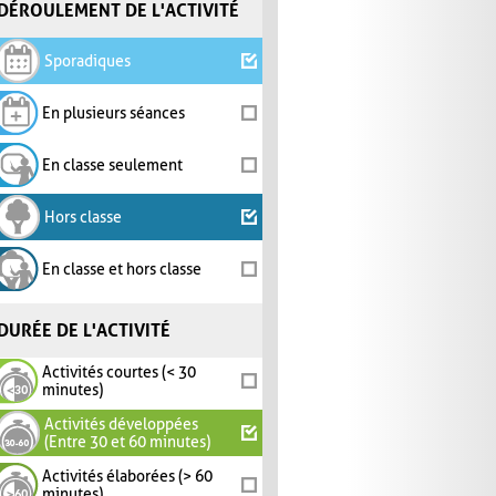
DÉROULEMENT DE L'ACTIVITÉ
Sporadiques
En plusieurs séances
En classe seulement
Hors classe
En classe et hors classe
DURÉE DE L'ACTIVITÉ
Activités courtes (< 30
minutes)
Activités développées
(Entre 30 et 60 minutes)
Activités élaborées (> 60
minutes)