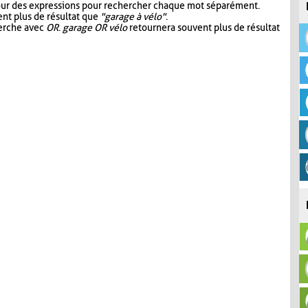
our des expressions pour rechercher chaque mot séparément.
nt plus de résultat que
"garage à vélo"
.
herche avec
OR
.
garage OR vélo
retournera souvent plus de résultat