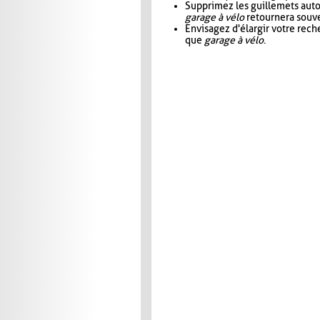
Supprimez les guillemets aut
garage à vélo
retournera souve
Envisagez d'élargir votre rec
que
garage à vélo
.