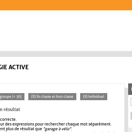
IE ACTIVE
 groupe (< 30)
(X) En classe et hors classe
(X) Individuel
n résultat
 correcte.
our des expressions pour rechercher chaque mot séparément.
nt plus de résultat que
"garage à vélo"
.