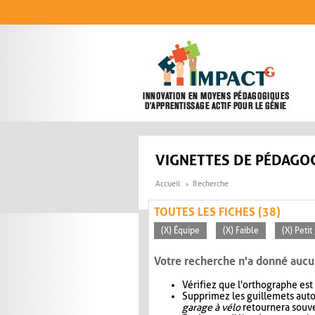
Aller au contenu principal
VIGNETTES DE PÉDAGOG
Accueil
Recherche
TOUTES LES FICHES (38)
(X) Équipe
(X) Faible
(X) Petit
Votre recherche n'a donné aucu
Vérifiez que l'orthographe est
Supprimez les guillemets aut
garage à vélo
retournera souve