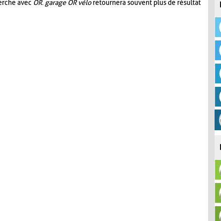
herche avec
OR
.
garage OR vélo
retournera souvent plus de résultat