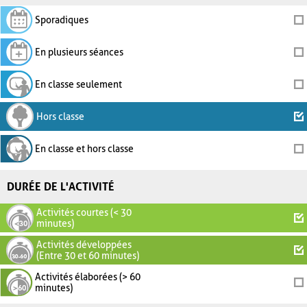
Sporadiques
En plusieurs séances
En classe seulement
Hors classe
En classe et hors classe
DURÉE DE L'ACTIVITÉ
Activités courtes (< 30
minutes)
Activités développées
(Entre 30 et 60 minutes)
Activités élaborées (> 60
minutes)