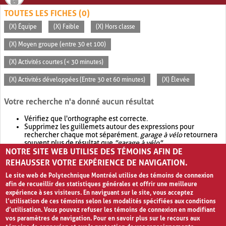
TOUTES LES FICHES (0)
(X) Équipe
(X) Faible
(X) Hors classe
(X) Moyen groupe (entre 30 et 100)
(X) Activités courtes (< 30 minutes)
(X) Activités développées (Entre 30 et 60 minutes)
(X) Élevée
Votre recherche n'a donné aucun résultat
Vérifiez que l'orthographe est correcte.
Supprimez les guillemets autour des expressions pour
rechercher chaque mot séparément.
garage à vélo
retournera
souvent plus de résultat que
"garage à vélo"
.
NOTRE SITE WEB UTILISE DES TÉMOINS AFIN DE
Envisagez d'élargir votre recherche avec
OR
.
garage OR vélo
retournera souvent plus de résultat que
garage à vélo
.
REHAUSSER VOTRE EXPÉRIENCE DE NAVIGATION.
Le site web de Polytechnique Montréal utilise des témoins de connexion
afin de recueillir des statistiques générales et offrir une meilleure
expérience à ses visiteurs. En naviguant sur le site, vous acceptez
l’utilisation de ces témoins selon les modalités spécifiées aux conditions
d’utilisation. Vous pouvez refuser les témoins de connexion en modifiant
vos paramètres de navigation. Pour en savoir plus sur le recours aux