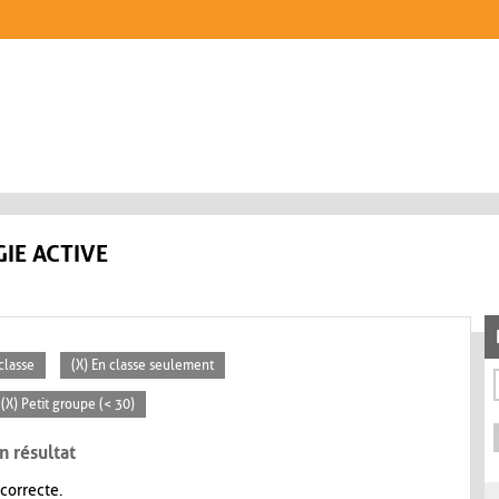
IE ACTIVE
classe
(X) En classe seulement
(X) Petit groupe (< 30)
n résultat
 correcte.