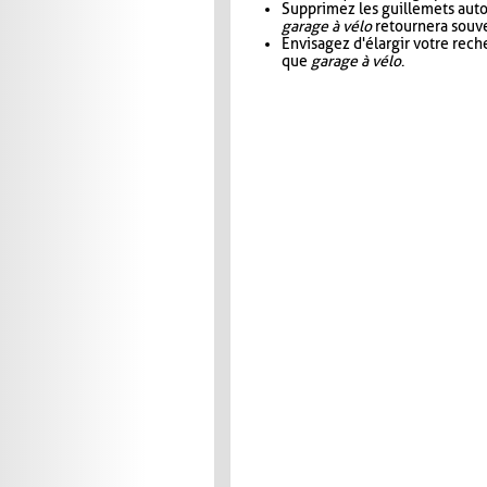
Supprimez les guillemets aut
garage à vélo
retournera souve
Envisagez d'élargir votre rec
que
garage à vélo
.