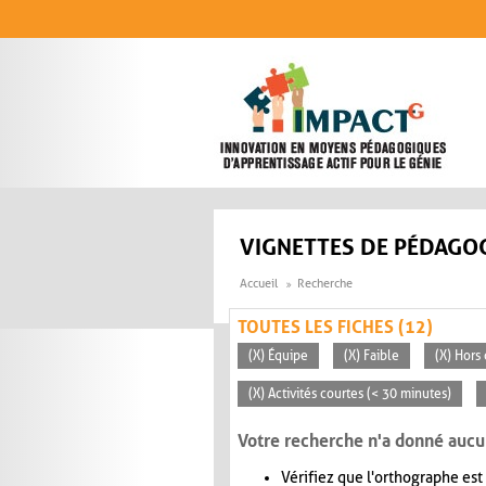
Aller au contenu principal
VIGNETTES DE PÉDAGOG
Accueil
Recherche
TOUTES LES FICHES (12)
(X) Équipe
(X) Faible
(X) Hors 
(X) Activités courtes (< 30 minutes)
Votre recherche n'a donné aucu
Vérifiez que l'orthographe est