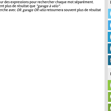
our des expressions pour rechercher chaque mot séparément.
nt plus de résultat que
"garage à vélo"
.
herche avec
OR
.
garage OR vélo
retournera souvent plus de résultat