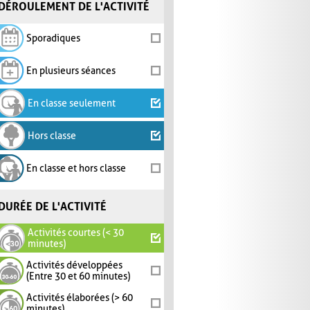
DÉROULEMENT DE L'ACTIVITÉ
Sporadiques
En plusieurs séances
En classe seulement
Hors classe
En classe et hors classe
DURÉE DE L'ACTIVITÉ
Activités courtes (< 30
minutes)
Activités développées
(Entre 30 et 60 minutes)
Activités élaborées (> 60
minutes)